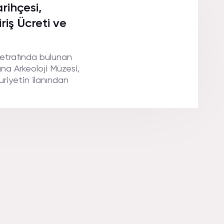
.
rihçesi,
iriş Ücreti ve
 etrafında bulunan
ana Arkeoloji Müzesi,
riyetin ilanından