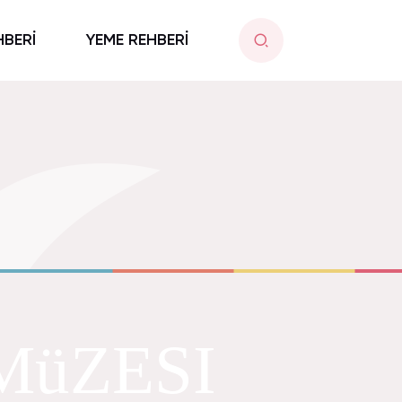
HBERİ
YEME REHBERİ
MüZESI