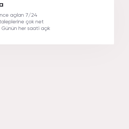
a
nce açılan 7/24
taleplerine çok net
r. Günün her saati açık