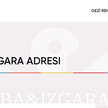
GEZİ RE
GARA ADRESI
ORBA&IZGAR