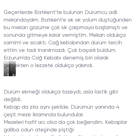
Geçenlerde Batıkent'te bulunan Dürümcü adlı
mekandaydım. Batıkent'e sık sık yolum düştüğünden
bu mekan gözüme çok sık çarpmaya başlamıştı ve
sonunda gitmeye karar vermiştim. Mekan oldukça
samimi ve sıcaktı. Cağ kebabından dürüm tercih
ettim ve tadı inanılmazdı. Çok başarılı buldum.
Erzurum'da Cağ Kebabı denemiş biri olarak
gerçekten o lezzete oldukça yakındı.
Sıcak
İkram
Karışık
Ekmek
Salata
Izgara
ve
ve
Tabağı
Dürüm ekmeği oldukça tazeydi, asla lastik gibi
Acılı
Turşular
Çorba
değildi.
Kebap da zira aynı şekilde. Dürümün yanında 4
çeşit meze ikramında bulundular.
Mezeleri hafif acı olsa da çok beğendim. Kebaplar
galiba odun ateşinde piştiği