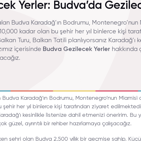
ek Yerler: Budva’da Gezilec
r alan Budva Karadağ’ın Bodrumu, Montenegro’nun 
0,000 kadar olan bu şehir her yıl binlerce kişi tara
kan Turu, Balkan Tatili planlıyorsanız Karadağ’ı kes
zımız içerisinde
Budva Gezilecek Yerler
hakkında ço
acağız.
lan Budva Karadağ’ın Bodrumu, Montenegro’nun Miamisi o
şehir her yıl binlerce kişi tarafından ziyaret edilmekted
Karadağ’ı kesinlikle listenize dahil etmenizi öneririm. Bu
k güzel, ayrıntılı bir rehber hazırlamaya çalışacağız.
ken şehri olan Budva 2,500 yıllık bir geçmişe sahip. Küç