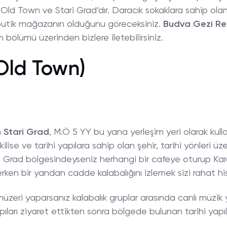
 Old Town ve Stari Grad’dır. Daracık sokaklara sahip ola
 butik mağazanın olduğunu göreceksiniz.
Budva Gezi Re
um bölümü üzerinden bizlere iletebilirsiniz.
(Old Town)
n
Stari
Grad
, M.Ö 5 YY bu yana yerleşim yeri olarak kul
 kilise ve tarihi yapılara sahip olan şehir, tarihi yönleri 
i Grad bölgesindeyseniz herhangi bir cafeye oturup Kar
rken bir yandan cadde kalabalığını izlemek sizi rahat his
amüzeri yaparsanız kalabalık gruplar arasında canlı müzi
ları ziyaret ettikten sonra bölgede bulunan tarihi yapıla