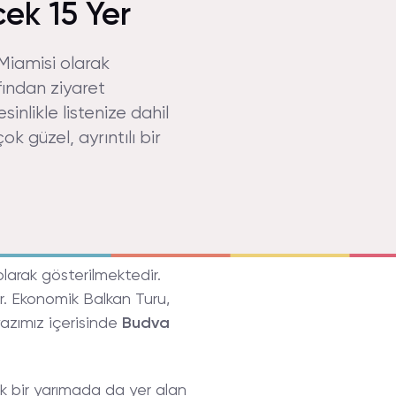
ek 15 Yer
Miamisi olarak
fından ziyaret
inlikle listenize dahil
k güzel, ayrıntılı bir
larak gösterilmektedir.
ir. Ekonomik Balkan Turu,
 yazımız içerisinde
Budva
ük bir yarımada da yer alan