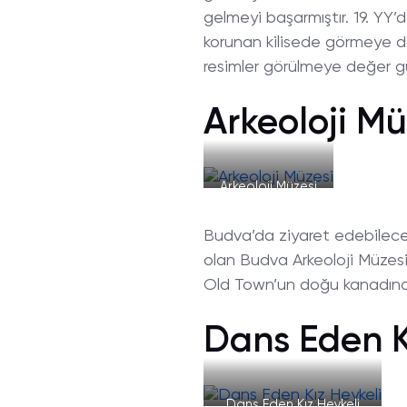
gelmeyi başarmıştır. 19. YY’d
korunan kilisede görmeye değ
resimler görülmeye değer güze
Arkeoloji Mü
Arkeoloji Müzesi
Budva’da ziyaret edebileceğin
olan Budva Arkeoloji Müzesi
Old Town’un doğu kanadına 
Dans Eden K
Dans Eden Kız Heykeli