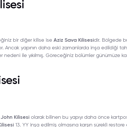
isesi
niz bir diğer kilise ise
Aziz Sava Kilisesi
dir. Bölgede bu
or. Ancak yapının daha eski zamanlarda inşa edildiği tahm
r nedeni ile yıkılmış. Göreceğiniz bölümler günümüze k
isesi
 John Kilisesi
olarak bilinen bu yapıyı daha önce kartpost
ilisesi
13. YY inşa edilmiş olmasına karşın sürekli resto