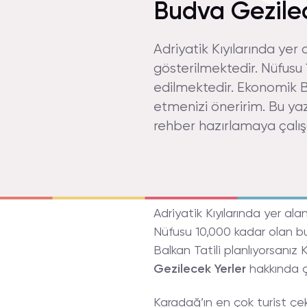
Budva Gezilec
Adriyatik Kıyılarında ye
gösterilmektedir. Nüfusu 1
edilmektedir. Ekonomik Bal
etmenizi öneririm. Bu ya
rehber hazırlamaya çalış
Adriyatik Kıyılarında yer a
Nüfusu 10,000 kadar olan bu 
Balkan Tatili planlıyorsanız 
Gezilecek Yerler
hakkında ço
Karadağ’ın en çok turist çe