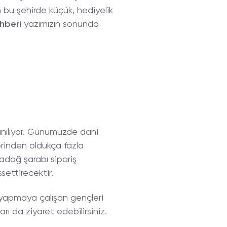
n bu şehirde küçük, hediyelik
hberi
yazımızın sonunda
lanılıyor. Günümüzde dahi
üzerinden oldukça fazla
adağ şarabı sipariş
settirecektir.
k yapmaya çalışan gençleri
rı da ziyaret edebilirsiniz.