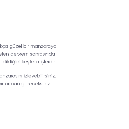
dukça güzel bir manzaraya
 gelen deprem sonrasında
dildiğini keşfetmişlerdir.
nzarasını izleyebilirsiniz.
 bir orman göreceksiniz.