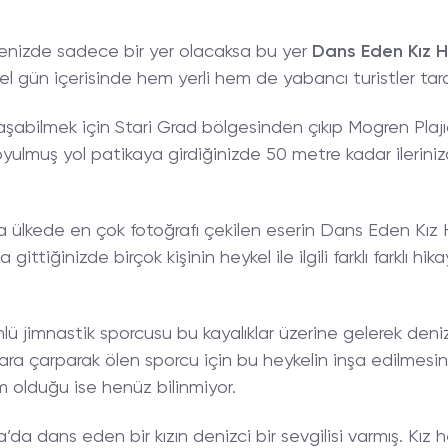
tenizde sadece bir yer olacaksa bu yer
Dans Eden Kız H
el gün içerisinde hem yerli hem de yabancı turistler tara
şabilmek için Stari Grad bölgesinden çıkıp Mogren Plajı
 oyulmuş yol patikaya girdiğinizde 50 metre kadar ileriniz
a ülkede en çok fotoğrafı çekilen eserin Dans Eden Kız
ittiğinizde birçok kişinin heykel ile ilgili farklı farklı hika
lü jimnastik sporcusu bu kayalıklar üzerine gelerek deni
lara çarparak ölen sporcu için bu heykelin inşa edilmesin
m olduğu ise henüz bilinmiyor.
da dans eden bir kızın denizci bir sevgilisi varmış. Kız h