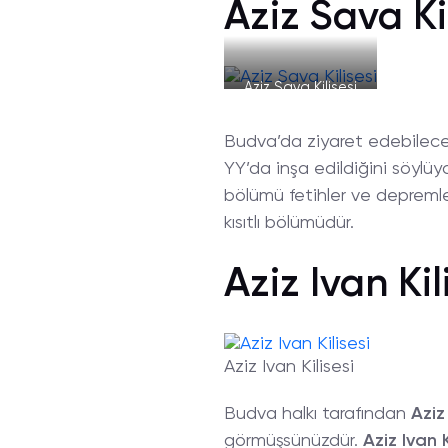
Aziz Sava Kil
Aziz Sava Kilisesi
Budva’da ziyaret edebileceği
YY’da inşa edildiğini söylüy
bölümü fetihler ve depremle
kısıtlı bölümüdür.
Aziz Ivan Kil
Aziz Ivan Kilisesi
Budva halkı tarafından
Aziz
görmüşsünüzdür.
Aziz Ivan K