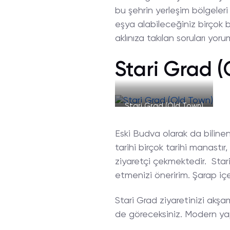
bu şehrin yerleşim bölgeleri
eşya alabileceğiniz birçok
aklınıza takılan soruları yor
Stari Grad 
Stari Grad (Old Town)
Eski Budva olarak da biline
tarihi birçok tarihi manastır,
ziyaretçi çekmektedir. Star
etmenizi öneririm. Şarap içe
Stari Grad ziyaretinizi akş
de göreceksiniz. Modern yapı