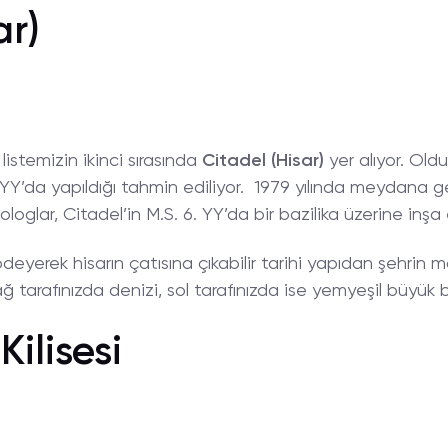
ar)
listemizin ikinci sırasında
Citadel (Hisar)
yer alıyor. Ol
. YY’da yapıldığı tahmin ediliyor. 1979 yılında meydana
glar, Citadel’in M.S. 6. YY’da bir bazilika üzerine inşa e
ödeyerek hisarın çatısına çıkabilir tarihi yapıdan şehrin ma
sağ tarafınızda denizi, sol tarafınızda ise yemyeşil büyük
Kilisesi