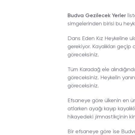
Budva Gezilecek Yerler
lis
simgelerinden birisi bu heyk
Dans Eden Kız Heykeline ula
gerekiyor. Kayalıkları geçip
göreceksiniz.
Tüm Karadağ ele alındığınd
göreceksiniz. Heykelin yanına g
göreceksiniz.
Efsaneye göre ülkenin en ün
atlarken ayağı kayıp kayalık
hikayedeki jimnastikçinin ki
Bir efsaneye göre ise Budva’