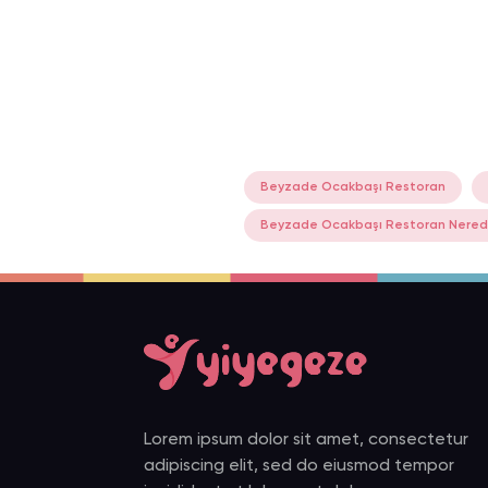
Beyzade Ocakbaşı Restoran
Beyzade Ocakbaşı Restoran Nere
Lorem ipsum dolor sit amet, consectetur
adipiscing elit, sed do eiusmod tempor