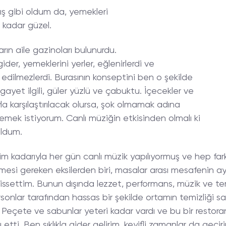
ış gibi oldum da, yemekleri
 kadar güzel.
arın aile gazinoları bulunurdu.
 gider, yemeklerini yerler, eğlenirlerdi ve
 edilmezlerdi. Burasının konseptini ben o şekilde
ayet ilgili, güler yüzlü ve çabuktu. İçecekler ve
a karşılaştırılacak olursa, şok olmamak adına
demek istiyorum. Canlı müziğin etkisinden olmalı ki
uldum.
 kadarıyla her gün canlı müzik yapılıyormuş ve hep farkl
ilmesi gereken eksilerden biri, masalar arası mesafenin ay
i hissettim. Bunun dışında lezzet, performans, müzik ve t
arsonlar tarafından hassas bir şekilde ortamın temizliği 
 Peçete ve sabunlar yeteri kadar vardı ve bu bir restora
tti. Ben sıklıkla gider gelirim, keyifli zamanlar da geçir