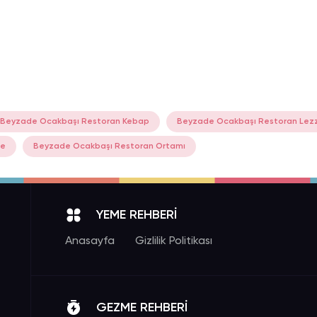
Beyzade Ocakbaşı Restoran Kebap
Beyzade Ocakbaşı Restoran Lez
de
Beyzade Ocakbaşı Restoran Ortamı
YEME REHBERİ
Anasayfa
Gizlilik Politikası
GEZME REHBERİ