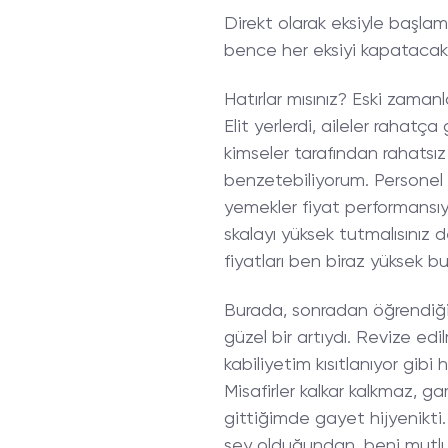
Direkt olarak eksiyle başlam
bence her eksiyi kapatacak
Hatırlar mısınız? Eski zamanl
Elit yerlerdi, aileler rahatça
kimseler tarafından rahatsız
benzetebiliyorum. Personel g
yemekler fiyat performansıyl
skalayı yüksek tutmalısınız 
fiyatları ben biraz yüksek b
Burada, sonradan öğrendiğim
güzel bir artıydı. Revize ed
kabiliyetim kısıtlanıyor gib
Misafirler kalkar kalkmaz, g
gittiğimde gayet hijyenikti.
şey olduğundan, beni mutlu e