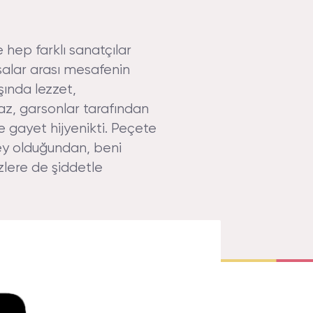
hep farklı sanatçılar
asalar arası mesafenin
şında lezzet,
az, garsonlar tarafından
e gayet hijyenikti. Peçete
şey olduğundan, beni
izlere de şiddetle