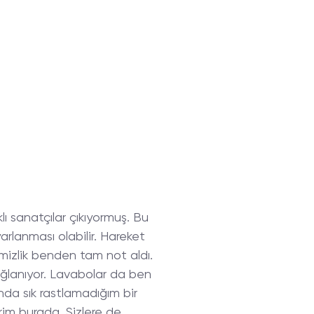
ı sanatçılar çıkıyormuş. Bu
arlanması olabilir. Hareket
emizlik benden tam not aldı.
sağlanıyor. Lavabolar da ben
nda sık rastlamadığım bir
irim burada. Sizlere de