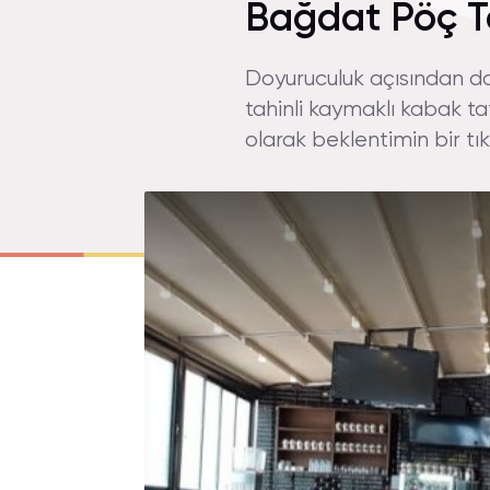
Bağdat Pöç T
Doyuruculuk açısından da
tahinli kaymaklı kabak tat
olarak beklentimin bir tı