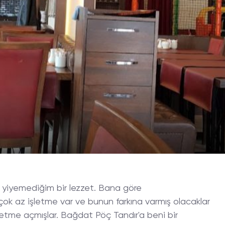
 yiyemediğim bir lezzet. Bana göre
çok az işletme var ve bunun farkına varmış olacaklar
şletme açmışlar. Bağdat Pöç Tandır'a beni bir