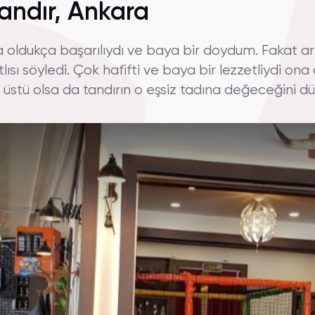
andır, Ankara
 oldukça başarılıydı ve baya bir doydum. Fakat a
lısı söyledi. Çok hafifti ve baya bir lezzetliydi on
k üstü olsa da tandırın o eşsiz tadına değeceğini 