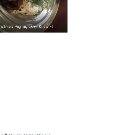
ndırda Pişmiş Özel Kuzu Eti
bir de ortaya tahinli