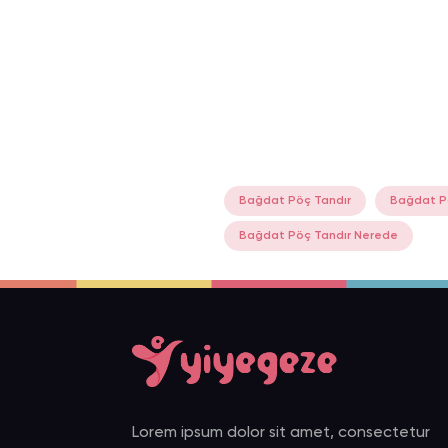
Bağdat Pöç Tandır
Bağdat P
Bağdat Pöç Tandır Nerede
Lorem ipsum dolor sit amet, consectetur