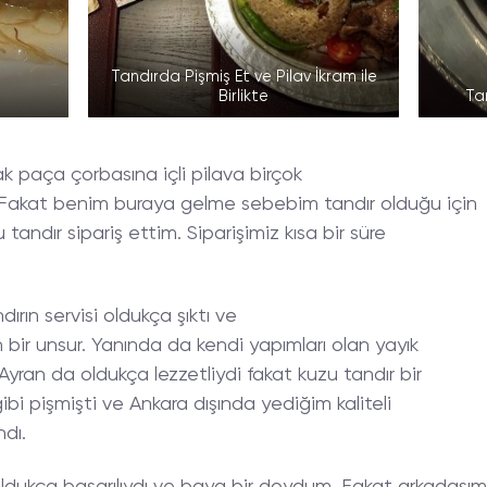
Tandırda Pişmiş Et ve Pilav İkram ile
Birlikte
Ta
 paça çorbasına içli pilava birçok
 Fakat benim buraya gelme sebebim tandır olduğu için
andır sipariş ettim. Siparişimiz kısa bir süre
dırın servisi oldukça şıktı ve
n bir unsur. Yanında da kendi yapımları olan yayık
 Ayran da oldukça lezzetliydi fakat kuzu tandır bir
ibi pişmişti ve Ankara dışında yediğim kaliteli
ndı.
dukça başarılıydı ve baya bir doydum. Fakat arkadaşım 