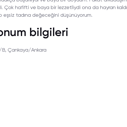
di. Çok hafifti ve baya bir lezzetliydi ona da hayran kal
ın o eşsiz tadına değeceğini düşünüyorum.
onum bilgileri
7/B, Çankaya/Ankara