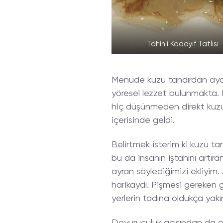
Tahinli Kadayıf Tatlısı
Menüde kuzu tandırdan ayak
yöresel lezzet bulunmakta.
hiç düşünmeden direkt kuzu t
içerisinde geldi.
Belirtmek isterim ki kuzu tan
bu da insanın iştahını artıra
ayran söylediğimizi ekliyim.
harikaydı. Pişmesi gereken g
yerlerin tadına oldukça yakı
Doyuruculuk açısından da ol