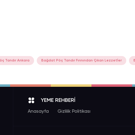
öç Tandır Ankara
Bağdat Pöç Tandır Fırınından Çıkan Lezzetler
YEME REHBERİ
Anasayfa
Gizlilik Politikası