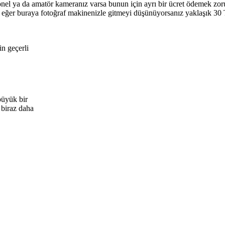
el ya da amatör kameranız varsa bunun için ayrı bir ücret ödemek zoru
e eğer buraya fotoğraf makinenizle gitmeyi düşünüyorsanız yaklaşık 30
n geçerli
büyük bir
 biraz daha