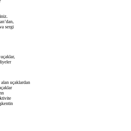
e
iniz.
tan’dan,
va sergi
 uçaklar,
diyeler
r alan uçaklardan
uçaklar
rın
ktivite
aşkentin