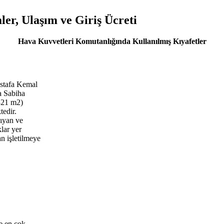
er, Ulaşım ve Giriş Ücreti
Hava Kuvvetleri Komutanlığında Kullanılmış Kıyafetler
ustafa Kemal
a Sabiha
.321 m2)
tedir.
şıyan ve
lar yer
 işletilmeye
de en çok