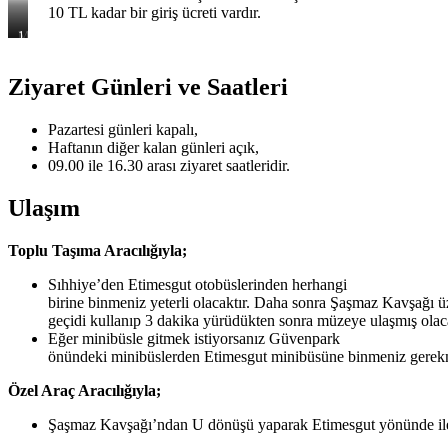
10 TL kadar bir giriş ücreti vardır.
Makineli
1.
Silahlar
Dünya
ve
Savaşı
Ziyaret Günleri ve Saatleri
Eski
Döneminde
Tüfekler
Sivil
ve
Askeri
Pazartesi günleri kapalı,
Olarak
Haftanın diğer kalan günleri açık,
Kullanılmış
09.00 ile 16.30 arası ziyaret saatleridir.
Uçaklar
Ulaşım
Toplu Taşıma Aracılığıyla;
Sıhhiye’den Etimesgut otobüslerinden herhangi
birine binmeniz yeterli olacaktır. Daha sonra Şaşmaz Kavşağı ü
geçidi kullanıp 3 dakika yürüdükten sonra müzeye ulaşmış olac
Eğer minibüsle gitmek istiyorsanız Güvenpark
önündeki minibüslerden Etimesgut minibüsüne binmeniz gerek
Özel Araç Aracılığıyla;
Şaşmaz Kavşağı’ndan U dönüşü yaparak Etimesgut yönünde ilerl