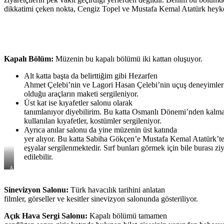
dikkatimi çeken nokta, Cengiz Topel ve Mustafa Kemal Atatürk heykel
Kapalı Bölüm:
Müzenin bu kapalı bölümü iki kattan oluşuyor.
Alt katta başta da belirttiğim gibi Hezarfen
Ahmet Çelebi’nin ve Lagori Hasan Çelebi’nin uçuş deneyimleri
olduğu araçların maketi sergileniyor.
Üst kat ise kıyafetler salonu olarak
tanımlanıyor diyebilirim. Bu katta Osmanlı Dönemi’nden kalma
kullanılan kıyafetler, kostümler sergileniyor.
Ayrıca anılar salonu da yine müzenin üst katında
yer alıyor. Bu katta Sabiha Gökçen’e Mustafa Kemal Atatürk’t
eşyalar sergilenmektedir. Sırf bunları görmek için bile burası ziy
edilebilir.
Açık
Hava
Uçak
Sinevizyon Salonu:
Türk havacılık tarihini anlatan
Sergisi
filmler, görseller ve kesitler sinevizyon salonunda gösteriliyor.
Açık Hava Sergi Salonu:
Kapalı bölümü tamamen