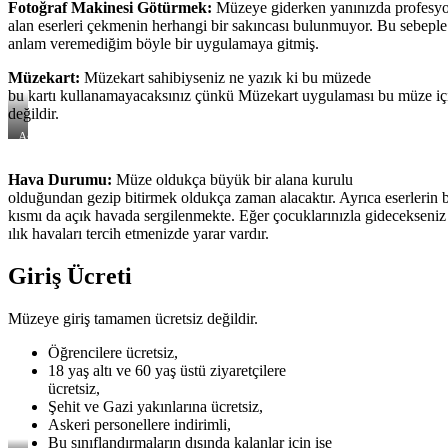
Fotoğraf Makinesi Götürmek:
Müzeye giderken yanınızda profesyon
alan eserleri çekmenin herhangi bir sakıncası bulunmuyor. Bu sebepl
anlam veremediğim böyle bir uygulamaya gitmiş.
Müzekart:
Müzekart sahibiyseniz ne yazık ki bu müzede
bu kartı kullanamayacaksınız çünkü Müzekart uygulaması bu müze içi
değildir.
Askeri
Toplar
Hava Durumu:
Müze oldukça büyük bir alana kurulu
olduğundan gezip bitirmek oldukça zaman alacaktır. Ayrıca eserlerin 
kısmı da açık havada sergilenmekte. Eğer çocuklarınızla gidecekseniz
ılık havaları tercih etmenizde yarar vardır.
Giriş Ücreti
Müzeye giriş tamamen ücretsiz değildir.
Öğrencilere ücretsiz,
18 yaş altı ve 60 yaş üstü ziyaretçilere
ücretsiz,
Şehit ve Gazi yakınlarına ücretsiz,
Askeri personellere indirimli,
Bu sınıflandırmaların dışında kalanlar için ise