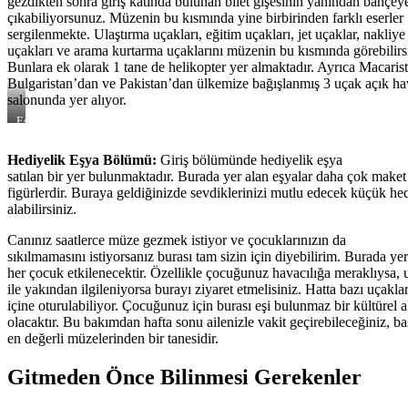
gezdikten sonra giriş katında bulunan bilet gişesinin yanından bahçey
çıkabiliyorsunuz. Müzenin bu kısmında yine birbirinden farklı eserler
sergilenmekte. Ulaştırma uçakları, eğitim uçakları, jet uçaklar, nakliye
uçakları ve arama kurtarma uçaklarını müzenin bu kısmında görebilirs
Bunlara ek olarak 1 tane de helikopter yer almaktadır. Ayrıca Macaris
Bulgaristan’dan ve Pakistan’dan ülkemize bağışlanmış 3 uçak açık ha
salonunda yer alıyor.
Eski
Savaş
Uçakları
Hediyelik Eşya Bölümü:
Giriş bölümünde hediyelik eşya
satılan bir yer bulunmaktadır. Burada yer alan eşyalar daha çok maket
figürlerdir. Buraya geldiğinizde sevdiklerinizi mutlu edecek küçük he
alabilirsiniz.
Canınız saatlerce müze gezmek istiyor ve çocuklarınızın da
sıkılmamasını istiyorsanız burası tam sizin için diyebilirim. Burada ye
her çocuk etkilenecektir. Özellikle çocuğunuz havacılığa meraklıysa, 
ile yakından ilgileniyorsa burayı ziyaret etmelisiniz. Hatta bazı uçakla
içine oturulabiliyor. Çocuğunuz için burası eşi bulunmaz bir kültürel a
olacaktır. Bu bakımdan hafta sonu ailenizle vakit geçirebileceğiniz, b
en değerli müzelerinden bir tanesidir.
Gitmeden Önce Bilinmesi Gerekenler