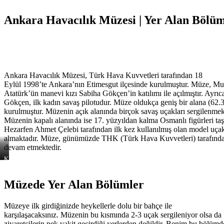
Ankara Havacılık Müzesi | Yer Alan Bölüml
Ankara Havacılık Müzesi, Türk Hava Kuvvetleri tarafından 18
Eylül 1998’te Ankara’nın Etimesgut ilçesinde kurulmuştur. Müze, M
Atatürk’ün manevi kızı Sabiha Gökçen’in katılımı ile açılmıştır. Ayrıc
Gökçen, ilk kadın savaş pilotudur. Müze oldukça geniş bir alana (62
kurulmuştur. Müzenin açık alanında birçok savaş uçakları sergilenmek
Müzenin kapalı alanında ise 17. yüzyıldan kalma Osmanlı figürleri ta
Hezarfen Ahmet Çelebi tarafından ilk kez kullanılmış olan model uçak
almaktadır. Müze, günümüzde THK (Türk Hava Kuvvetleri) tarafından
devam etmektedir.
Kullanılmış
Kargo
Eski
Uçağının
Kargo
Heybeti
Müzede Yer Alan Bölümler
Uçağı
:)
Müzeye ilk girdiğinizde heykellerle dolu bir bahçe ile
karşılaşacaksınız. Müzenin bu kısmında 2-3 uçak sergileniyor olsa da
ziyaretçilerin pek vakit geçirdiği yerlerden değildir. Benim bu bölüm