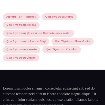
Ankara Çan Tiyatrosu
Çan Tiyatrosu Adres
Çan Tiyatrosu Ankara
Çan Tiyatrosu Çevresinde Gezilebilecek Yerler
Çan Tiyatrosu Hakkında Bilgi
Çan Tiyatrosu Nasıl Gidilir
Çan Tiyatrosu Nerede
Çan Tiyatrosu Oyunları
Çan Tiyatrosu Ulaşım
Lorem ipsum dolor sit amet, consectetur adipiscing elit, sed do
eiusmod tempor incididunt ut labore et dolore magna aliqua. Ut
enim ad minim veniam, quis nostrud exercitation ullamco laboris