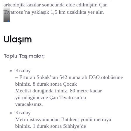
arkeolojik kazılar sonucunda elde edilmiştir. Çan
Tiyatrosu’na yaklaşık 1,5 km uzaklıkta yer alır.
Anadolu
Medeniyetleri
Müzesi
Ulaşım
Toplu Taşımalar;
Kızılay
– Erturan Sokak’tan 542 numaralı EGO otobüsüne
bininiz. 8 durak sonra Çocuk
Meclisi durağında ininiz. 80 metre kadar
yürüdüğünüzde Çan Tiyatrosu’na
varacaksınız.
Kızılay
Metro istasyonundan Batıkent yönlü metroya
bininiz. 1 durak sonra Sıhhiye’de