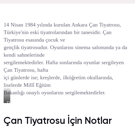
14 Nisan 1984 yılında kurulan Ankara Çan Tiyatrosu,
Türkiye'nin eski tiyatrolarından bir tanesidir. Çan
Tiyatrosu esasında çocuk ve
gençlik tiyatrosudur. Oyunlarını sinema salonunda ya da
kendi sahnelerinde
sergilemektedirler. Hafta sonlarında oyunlar sergileyen
Çan Tiyatrosu, hafta
içi günlerde ise; kreşlerde, ilköğretim okullarında,
liselerde Millî Eğitim
Bakanlığı onaylı oyunlarını sergilemektedirler.
Dindo
Zaman
Makinesinde
Çan Tiyatrosu İçin Notlar
Oyunundan
Bir
Görüntü