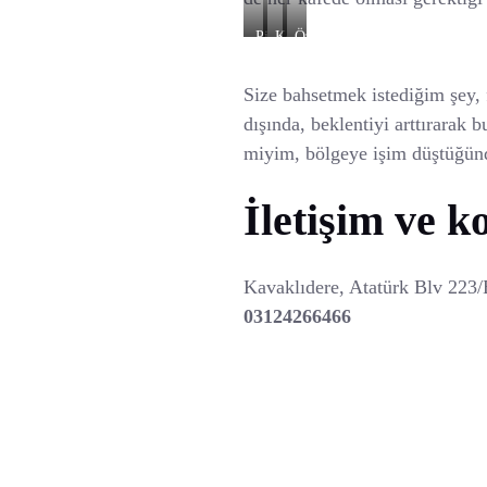
Pizza
Köfte
Özel
Pişirilen
Mantarlar
Size bahsetmek istediğim şey, f
dışında, beklentiyi arttırarak 
miyim, bölgeye işim düştüğünde
İletişim ve k
Kavaklıdere, Atatürk Blv 223
03124266466