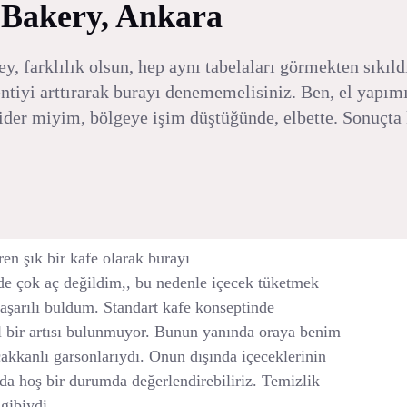
 Bakery, Ankara
y, farklılık olsun, hep aynı tabelaları görmekten sıkıl
entiyi arttırarak burayı denememelisiniz. Ben, el yapım
ider miyim, bölgeye işim düştüğünde, elbette. Sonuçta k
en şık bir kafe olarak burayı
mde çok aç değildim,, bu nedenle içecek tüketmek
başarılı buldum. Standart kafe konseptinde
 bir artısı bulunmuyor. Bunun yanında oraya benim
akkanlı garsonlarıydı. Onun dışında içeceklerinin
 da hoş bir durumda değerlendirebiliriz. Temizlik
gibiydi.