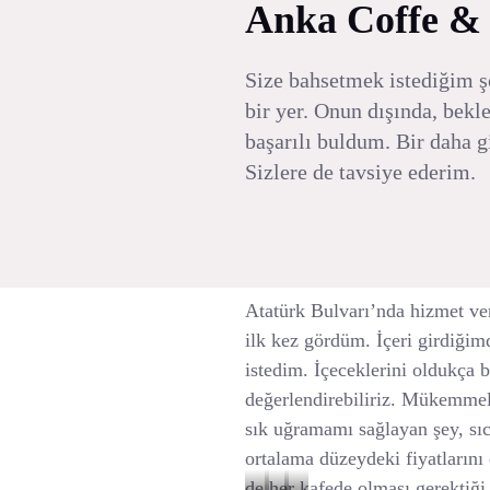
Anka Coffe &
Size bahsetmek istediğim şe
bir yer. Onun dışında, bekl
başarılı buldum. Bir daha g
Sizlere de tavsiye ederim.
Atatürk Bulvarı’nda hizmet ver
ilk kez gördüm. İçeri girdiği
istedim. İçeceklerini oldukça 
değerlendirebiliriz. Mükemmel
sık uğramamı sağlayan şey, sıc
ortalama düzeydeki fiyatlarını
de her kafede olması gerektiği 