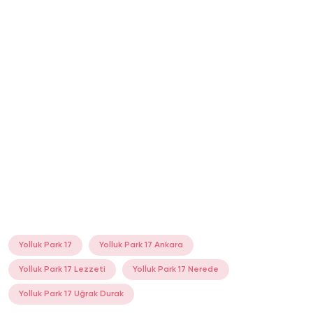
Yolluk Park 17
Yolluk Park 17 Ankara
Yolluk Park 17 Lezzeti
Yolluk Park 17 Nerede
Yolluk Park 17 Uğrak Durak