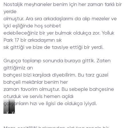
Nostaljik meyhaneler benim için her zaman farklı bir
yerde
olmuştur. Ara sıra arkadaşlarımı da alıp mezeler ve
içki eşliğinde hoş sohbet
edebileceğiniz bir yer bulmak oldukça zor. Yolluk
Park 17 bir arkadaşımın sık
sık gittiği ve bize de tavsiye ettiği bir yerdi.
Grupça toplanıp sonunda buraya gittik. Zaten
gittiğimiz an
bahçesi bizi karşıladı diyebilirim. Bu tarz güzel
bahçeli mekânlar benim her
zaman favorim olmuştur. Bu sebeple bahçesine
oturduk ve servis hemen açıldı
çalışanların hızı ve ilgisi de oldukça iyiydi.
Kuzu
Izgara
Kebap
Tava
Et