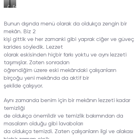
Özel
Enfes
Et
Lezzetler
Tava
ve
Bunun dışında menü olarak da oldukça zengin bir
Özel
Sunum
mekân. Biz 2
kişi gittik ve her zamanki gibi yaprak ciğer ve güveç
karides söyledik. Lezzet
olarak eskisinden hiçbir farkı yoktu ve aynı lezzeti
taşımışlar. Zaten sonradan
öğrendiğim üzere eski mekândaki çalışanların
birçoğu yeni mekânda da aktif bir
şekilde çalışıyor.
Aynı zamanda benim için bir mekânın lezzeti kadar
temizliği
de oldukça önemlidir ve temizlik bakımından da
masaların olduğu gibi lavaboları
da oldukça temizdi. Zaten çalışanların ilgi ve alakası