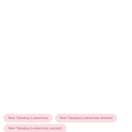
Yeni Tavukçu Lokantası
Yeni Tavukçu Lokantası Ankara
Yeni Tavukçu Lokantası Lezzeti