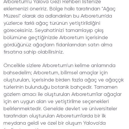
Arboretum'u Yalova Gezi Rehberi listenize
eklemenizi öneririz. Bölge halkı tarafından "Ağaç
Müzesi" olarak da adlandırılan bu Arboretum'da
yüzlerce farklı ağaç türünün yetiştirildiğini
göreceksiniz. Seyahatinizi tamamlayıp çıkış
bölümüne geçtiğinizde Arboretum içerisinde
gördüğünüz ağaçların fidanlarından satın alma
fırsatına sahip olabilirsiniz.
Öncelikle sizlere Arboretum'un kelime anlamında
bahsedelim; Arboretum, bilimsel amaçlar için
oluşturulan, içerisinde birden fazla ağaç ve ağaççık
türlerinin bulunduğu botanik bahçedir. Tamamen
gözlem amacı ile oluşturulan Arboretum'lar ağaçlar
için en uygun alan ve yetiştirilme seçenekleri
belirlenmektedir. Genelde devlet ve üniversiteler
tarafından oluşturulan Arboretum'larda bir ilk
meydana geldi ve özel bir oluşum Yalova'da