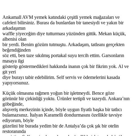
Ankamall AVM yemek katındaki çeşitli yemek mağazaları ve
cafeleri bilirsiniz. Burası da bunlardan bir tanesiydi ve yakın bir
arkadaşımın
waffle yiyeceğim diye tutturması yüzünden gittik. Mekan küçük,
albenisi olan
bir yerdi. Benim gözüm tutmuştu. Arkadaşım, tatlısını gerçekten
beğendiğinden
söz etti, ben taze sıkılmış portakal suyu tercih ettim. Garsonların
masaya ilgi
gösterip göstermedikleri hakkında inanın çok bir fikrim yok. Al ve
git yeri
diye burayı tabir edebilirim. Self servis ve ödemelerini kasada
yapıyorsunuz.
Küçük olmasına rağmen yoğun bir işletmeydi. Bence göze
görünür bir çirkinliği yoktu. Ürünler tertipli ve tazeydi. Ankara’nın
göbeğinde,
alışveriş merkezinin içinde, böyle uygun fiyatlı başka bir tatlıcı
bulamazsınız. İtalyan Karamelli dondurmasını özellikle tavsiye
ediyorum, böyle
güzelini bir burada yedim bir de Antalya’da çok şık bir otelin
restoranında