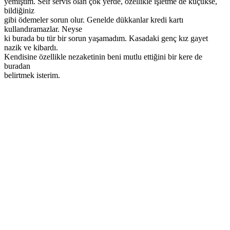
yemiştim. Self servis olan çok yerde, özellikle işletme de küçükse,
bildiğiniz
gibi ödemeler sorun olur. Genelde dükkanlar kredi kartı
kullandıramazlar. Neyse
ki burada bu tür bir sorun yaşamadım. Kasadaki genç kız gayet
nazik ve kibardı.
Kendisine özellikle nezaketinin beni mutlu ettiğini bir kere de
buradan
belirtmek isterim.