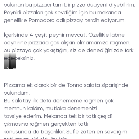
bulunan bu pizzacı tam bir pizza duayeni diyebilirim.
Peynirli pizzaları çok sevdiğim için bu mekanda
genellikle Pomodoro adlı pizzayı tercih ediyorum.
İçerisinde 4 çeşit peynir mevcut. Özellikle labne
peynirine pizzada çok alışkın olmamamıza rağmen;
bu pizzaya çok yakıştığını, siz de denediğinizde fark
edeceksiniz.
Sucuklu
Jambonlu
Enfes
Pizza
Pizza
Karışık
Pizza
Pizzama ek olarak bir de Tonna salata siparişinde
bulundum.
Bu salatayı ilk defa denememe rağmen çok
memnun kaldım, mutlaka denemenizi
tavsiye ederim. Mekanda tek bir tatlı çeşidi
çıkmasına rağmen gerçekten tatlı
konusunda da başarılılar. Sufle zaten en sevdiğim