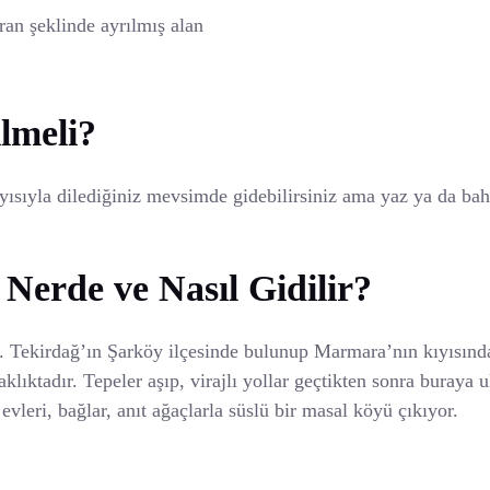
oran şeklinde ayrılmış alan
lmeli?
yısıyla dilediğiniz mevsimde gidebilirsiniz ama yaz ya da bah
erde ve Nasıl Gidilir?
Tekirdağ’ın Şarköy ilçesinde bulunup Marmara’nın kıyısındak
klıktadır. Tepeler aşıp, virajlı yollar geçtikten sonra buraya 
leri, bağlar, anıt ağaçlarla süslü bir masal köyü çıkıyor.