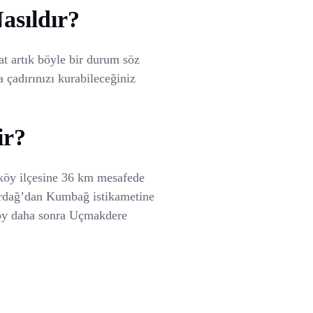
sıldır?
t artık böyle bir durum söz
çadırınızı kurabileceğiniz
ir?
rköy ilçesine 36 km mesafede
kirdağ’dan Kumbağ istikametine
köy daha sonra Uçmakdere