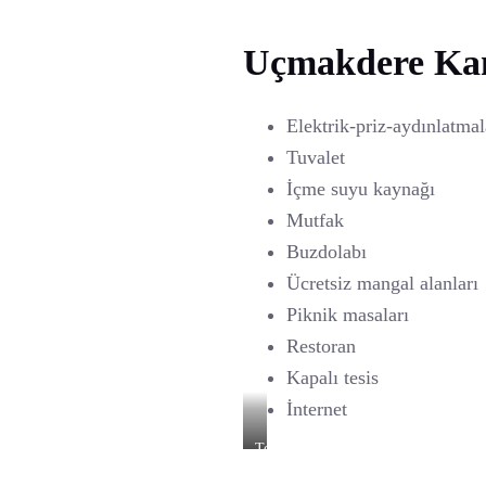
Karavan
Kamp
Uçmakdere Kam
Alanı
Elektrik-priz-aydınlatmal
Tuvalet
İçme suyu kaynağı
Mutfak
Buzdolabı
Ücretsiz mangal alanları
Piknik masaları
Restoran
Kapalı tesis
İnternet
Temiz
Havada