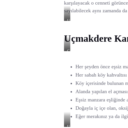
karşılayacak o cenneti görünce 
sayılabilecek aynı zamanda da 
Uçmakdere
Sahili
Uçmakdere Kam
Çadır
Kamp
Alanı
Her şeyden önce eşsiz man
Her sabah köy kahvaltısı 
Köy içerisinde bulunan m
Alanda yapılan el açması
Eşsiz manzara eşliğinde a
Doğayla iç içe olan, oksi
Eğer merakınız ya da ilg
Uçmakdere