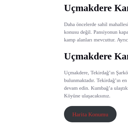
Güzel
Uçmakdere Kam
Kamp
Alanı
Daha öncelerde sahil mahallesi
konusu değil. Pansiyonun kapa
kamp alanları mevcuttur. Ayrıc
Uçmakdere Kamp
Uçmakdere, Tekirdağ’ın Şarköy
bulunmaktadır. Tekirdağ’ın en
devam edin. Kumbağ’a ulaştık
Köyüne ulaşacaksınız.
Harita Konumu