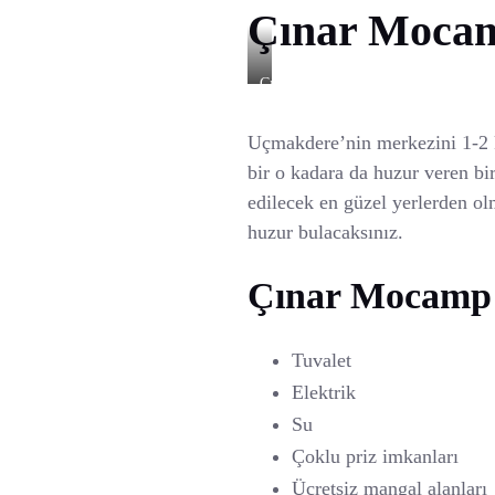
Çınar Moca
Çınar
Mocamp
Uçmakdere’nin merkezini 1-2 km
bir o kadara da huzur veren bir
edilecek en güzel yerlerden ol
huzur bulacaksınız.
Çınar Mocamp İ
Tuvalet
Elektrik
Su
Çoklu priz imkanları
Ücretsiz mangal alanları