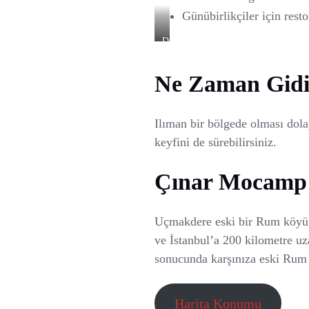
Günübirlikçiler için rest
Deniz
Kenarında
Ferah
Ne Zaman Gidi
Kamp
Alanı
Ilıman bir bölgede olması dola
keyfini de sürebilirsiniz.
Çınar Mocamp N
Uçmakdere eski bir Rum köyü. 
ve İstanbul’a 200 kilometre uza
sonucunda karşınıza eski Rum ev
Harita Konumu