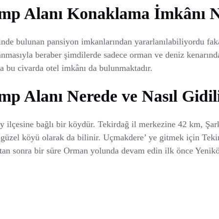
p Alanı Konaklama İmkânı Na
nde bulunan pansiyon imkanlarından yararlanılabiliyordu faka
nmasıyla beraber şimdilerde sadece orman ve deniz kenarında 
a bu civarda otel imkânı da bulunmaktadır.
 Alanı Nerede ve Nasıl Gidil
 ilçesine bağlı bir köydür. Tekirdağ il merkezine 42 km, Şa
 güzel köyü olarak da bilinir. Uçmakdere’ ye gitmek için Te
tan sonra bir süre Orman yolunda devam edin ilk önce Yeni