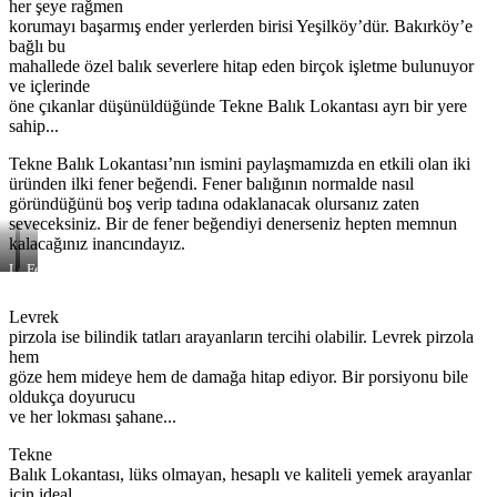
her şeye rağmen
korumayı başarmış ender yerlerden birisi Yeşilköy’dür. Bakırköy’e
bağlı bu
mahallede özel balık severlere hitap eden birçok işletme bulunuyor
ve içlerinde
öne çıkanlar düşünüldüğünde Tekne Balık Lokantası ayrı bir yere
sahip...
Tekne Balık Lokantası’nın ismini paylaşmamızda en etkili olan iki
üründen ilki fener beğendi. Fener balığının normalde nasıl
göründüğünü boş verip tadına odaklanacak olursanız zaten
seveceksiniz. Bir de fener beğendiyi denerseniz hepten memnun
kalacağınız inancındayız.
Levrek
Fener
pirzola
beğendi
Levrek
pirzola ise bilindik tatları arayanların tercihi olabilir. Levrek pirzola
hem
göze hem mideye hem de damağa hitap ediyor. Bir porsiyonu bile
oldukça doyurucu
ve her lokması şahane...
Tekne
Balık Lokantası, lüks olmayan, hesaplı ve kaliteli yemek arayanlar
için ideal