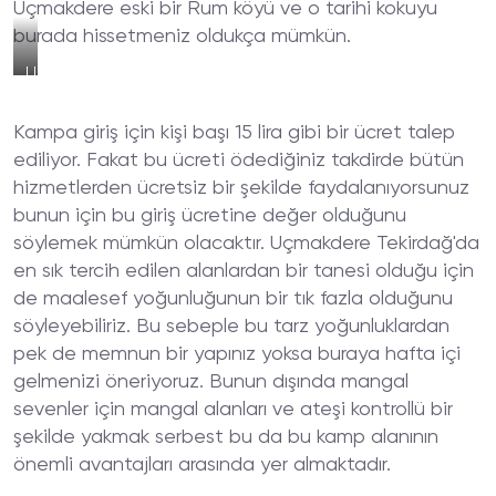
Uçmakdere eski bir Rum köyü ve o tarihi kokuyu
burada hissetmeniz oldukça mümkün.
Uçmakdere
Mocamp
Çınar'da
Kampa giriş için kişi başı 15 lira gibi bir ücret talep
Sohbahar
ediliyor. Fakat bu ücreti ödediğiniz takdirde bütün
hizmetlerden ücretsiz bir şekilde faydalanıyorsunuz
bunun için bu giriş ücretine değer olduğunu
söylemek mümkün olacaktır. Uçmakdere Tekirdağ'da
en sık tercih edilen alanlardan bir tanesi olduğu için
de maalesef yoğunluğunun bir tık fazla olduğunu
söyleyebiliriz. Bu sebeple bu tarz yoğunluklardan
pek de memnun bir yapınız yoksa buraya hafta içi
gelmenizi öneriyoruz. Bunun dışında mangal
sevenler için mangal alanları ve ateşi kontrollü bir
şekilde yakmak serbest bu da bu kamp alanının
önemli avantajları arasında yer almaktadır.