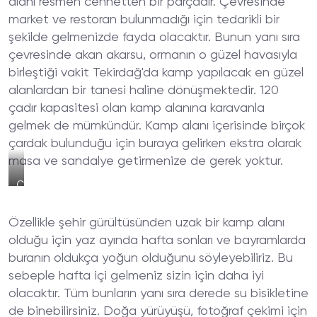
alanı resmen cennetten bir parçadır. Çevresinde
market ve restoran bulunmadığı için tedarikli bir
şekilde gelmenizde fayda olacaktır. Bunun yanı sıra
çevresinde akan akarsu, ormanın o güzel havasıyla
birleştiği vakit Tekirdağ'da kamp yapılacak en güzel
alanlardan bir tanesi haline dönüşmektedir. 120
çadır kapasitesi olan kamp alanına karavanla
gelmek de mümkündür. Kamp alanı içerisinde birçok
çardak bulunduğu için buraya gelirken ekstra olarak
masa ve sandalye getirmenize de gerek yoktur.
Çamlıköy
Tabiat
Parkı
Özellikle şehir gürültüsünden uzak bir kamp alanı
Kamp
Alanı
olduğu için yaz ayında hafta sonları ve bayramlarda
Çadır
buranın oldukça yoğun olduğunu söyleyebiliriz. Bu
sebeple hafta içi gelmeniz sizin için daha iyi
olacaktır. Tüm bunların yanı sıra derede su bisikletine
de binebilirsiniz. Doğa yürüyüşü, fotoğraf çekimi için