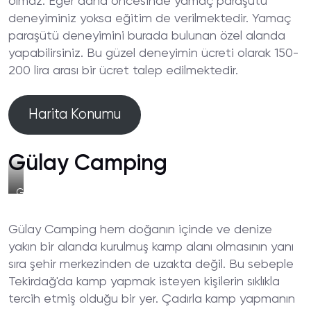
olmaz. Eğer daha öncesinde yamaç paraşütü
deneyiminiz yoksa eğitim de verilmektedir. Yamaç
paraşütü deneyimini burada bulunan özel alanda
yapabilirsiniz. Bu güzel deneyimin ücreti olarak 150-
200 lira arası bir ücret talep edilmektedir.
Harita Konumu
Gülay Camping
Gülay
Camping
Genel
Gülay Camping hem doğanın içinde ve denize
Görünüm
yakın bir alanda kurulmuş kamp alanı olmasının yanı
sıra şehir merkezinden de uzakta değil. Bu sebeple
Tekirdağ'da kamp yapmak isteyen kişilerin sıklıkla
tercih etmiş olduğu bir yer. Çadırla kamp yapmanın