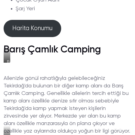
Çocuk Oyun Alanı
Şarj Yeri
Harita Konumu
Barış Çamlık Camping
Barış
Çamlık
Camping
Ailenizle gönül rahatlığıyla gelebileceğiniz
Yeşillik
Tekirdağ'da bulunan bir diğer kamp alanı da Barış
Çamlık Camping. Genellikle ailelerin tercih ettiği bu
kamp alanı özellikle denize sıfır olması sebebiyle
Tekirdağ'da kamp yapmak isteyen kişilerin
zirvesinde yer alıyor. Merkezde yer alan bu kamp
alanı özellikle manzarasıyla ön plana çıkıyor ve
özellikle yaz aylarında oldukça yoğun bir ilgi görüyor.