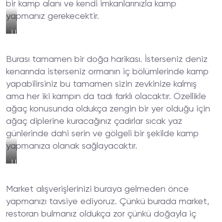
bir kamp alanı ve kendi imkanlarınızla kamp
yapmanız gerekecektir.
Uçmakdere
Kamp
Alanı
Burası tamamen bir doğa harikası. İsterseniz deniz
Genel
Manzarası
kenarında isterseniz ormanın iç bölümlerinde kamp
yapabilirsiniz bu tamamen sizin zevkinize kalmış
ama her iki kampın da tadı farklı olacaktır. Özellikle
ağaç konusunda oldukça zengin bir yer olduğu için
ağaç diplerine kuracağınız çadırlar sıcak yaz
günlerinde dahi serin ve gölgeli bir şekilde kamp
yapmanıza olanak sağlayacaktır.
Uçmakdere
Kamp
Alanı
Market alışverişlerinizi buraya gelmeden önce
Çadır
Bölgesi
yapmanızı tavsiye ediyoruz. Çünkü burada market,
restoran bulmanız oldukça zor çünkü doğayla iç