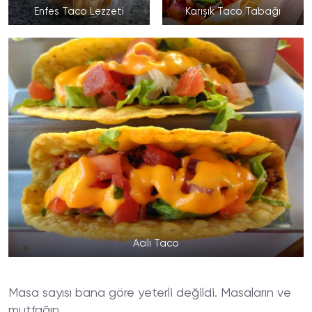
Enfes Taco Lezzeti
Karışık Taco Tabağı
Acılı Taco
Masa sayısı bana göre yeterli değildi. Masaların ve
mutfağın