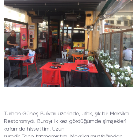
Turhan Güneş Bulvarı üzerinde, ufak, şık bir Meksika
Restoranıydı. Burayı ilk kez gördüğümde şimşekleri
kafamda hissettim. Uzun
süredir Taco tatmamıştım, Meksika mutfağından