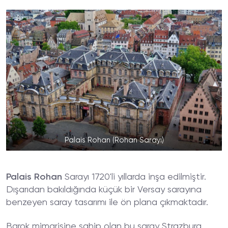
Palais Rohan (Rohan Sarayı)
Palais Rohan
Sarayı 1720'li yıllarda inşa edilmiştir.
Dışarıdan bakıldığında küçük bir Versay sarayına
benzeyen saray tasarımı ile ön plana çıkmaktadır.
Barok mimarisine sahip olan bu saray Strazburg