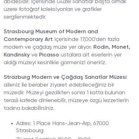
abidesidir. İçerisinde Güzel sanatlar başta olmak
üzere fotoğraf koleksiyonları ve grafikler
sergilenmektedir.
Strasbourg Museum of Modern and
Contemporary Art
içerisinde 17,000'den fazla
modern ve çağdaş müze yer alıyor.
Rodin, Monet,
Kandinsky
ve
Picasso
ustalara ait eserlerin yer
aldığı müzeyi kesinlikle görmenizi öneririz.
Strazburg Modern ve Çağdaş Sanatlar Müzesi
aileniz ile beraber ziyaret edebileceğiniz bir
müzedir. Müzeyi gezdikten sonra 1 katta bulunan
teraslı kafede dinlenebilir, müzeye özgü lezzetlerin
tadına bakabilirsiniz.
Adres
: 1 Place Hans-Jean-Arp, 67000
Strasbourg