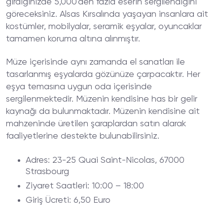
girdiğinizde 5,000'den fazla eserin sergilendiğini
göreceksiniz. Alsas Kırsalında yaşayan insanlara ait
kostümler, mobilyalar, seramik eşyalar, oyuncaklar
tamamen koruma altına alınmıştır.
Müze içerisinde aynı zamanda el sanatları ile
tasarlanmış eşyalarda gözünüze çarpacaktır. Her
eşya temasına uygun oda içerisinde
sergilenmektedir. Müzenin kendisine has bir gelir
kaynağı da bulunmaktadır. Müzenin kendisine ait
mahzeninde üretilen şaraplardan satın alarak
faaliyetlerine destekte bulunabilirsiniz.
Adres
: 23-25 Quai Saint-Nicolas, 67000
Strasbourg
Ziyaret
Saatleri
: 10:00 – 18:00
Giriş
Ücreti
: 6,50 Euro