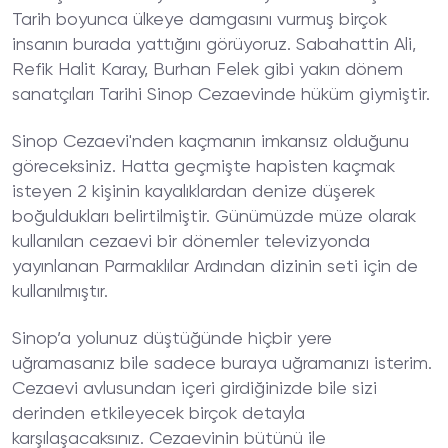
Tarih boyunca ülkeye damgasını vurmuş birçok
insanın burada yattığını görüyoruz. Sabahattin Ali,
Refik Halit Karay, Burhan Felek gibi yakın dönem
sanatçıları Tarihi Sinop Cezaevinde hüküm giymiştir.
Sinop Cezaevi'nden kaçmanın imkansız olduğunu
göreceksiniz. Hatta geçmişte hapisten kaçmak
isteyen 2 kişinin kayalıklardan denize düşerek
boğuldukları belirtilmiştir. Günümüzde müze olarak
kullanılan cezaevi bir dönemler televizyonda
yayınlanan Parmaklılar Ardından dizinin seti için de
kullanılmıştır.
Sinop’a yolunuz düştüğünde hiçbir yere
uğramasanız bile sadece buraya uğramanızı isterim.
Cezaevi avlusundan içeri girdiğinizde bile sizi
derinden etkileyecek birçok detayla
karşılaşacaksınız. Cezaevinin bütünü ile