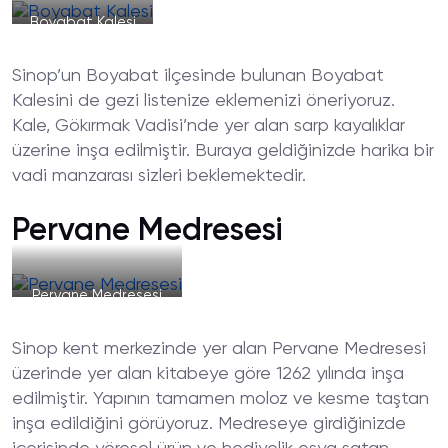
Boyabat Kalesi
Sinop’un Boyabat ilçesinde bulunan Boyabat
Kalesini de gezi listenize eklemenizi öneriyoruz.
Kale, Gökırmak Vadisi’nde yer alan sarp kayalıklar
üzerine inşa edilmiştir. Buraya geldiğinizde harika bir
vadi manzarası sizleri beklemektedir.
Pervane Medresesi
Pervane Medresesi
Sinop kent merkezinde yer alan Pervane Medresesi
üzerinde yer alan kitabeye göre 1262 yılında inşa
edilmiştir. Yapının tamamen moloz ve kesme taştan
inşa edildiğini görüyoruz. Medreseye girdiğinizde