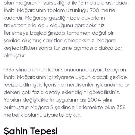
olan mağaranın yüksekliği 5 ile 15 metre arasındadır.
İnaltı Mağarasının toplam uzunluğu 700 metre
kadardır. Mağarayı gezdiğinizde duvarların
travertenlerle dolu olduğunu göreceksiniz.
İlerlemeye başladığınızda tamamen doğal bir
şekilde oluşmuş sarkıtları göreceksiniz. Mağara
keşfedildikten sonra turizme açılması oldukça zor
olmuştur.
1995 yılında alınan karar sonucunda ziyarete açılan
İnaltı Mağarasının içi ziyarete uygun olacak şekilde
revize edilmiştir. İçerisine merdivenler, ışıklandırmalar
derken çok fazla detay eklendiğini görebilirsiniz.
Yapılan değişikliklerin uygulanması 2004 yılını
bulmuştur. Mağara S şeklinde ilerlemekte olup 358
metrelik bölümü ziyarete açıktır.
Şahin Tepesi