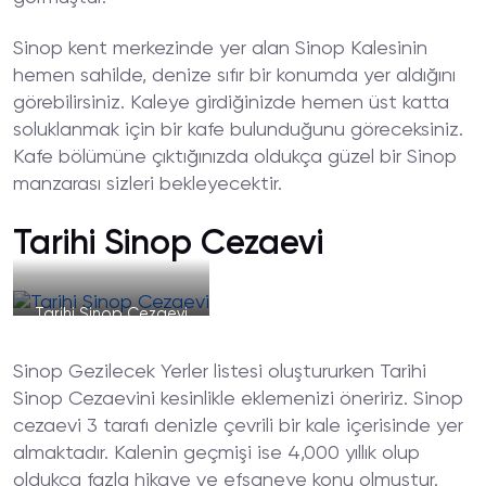
Sinop kent merkezinde yer alan Sinop Kalesinin
hemen sahilde, denize sıfır bir konumda yer aldığını
görebilirsiniz. Kaleye girdiğinizde hemen üst katta
soluklanmak için bir kafe bulunduğunu göreceksiniz.
Kafe bölümüne çıktığınızda oldukça güzel bir Sinop
manzarası sizleri bekleyecektir.
Tarihi Sinop Cezaevi
Tarihi Sinop Cezaevi
Sinop Gezilecek Yerler listesi oluştururken Tarihi
Sinop Cezaevini kesinlikle eklemenizi öneririz. Sinop
cezaevi 3 tarafı denizle çevrili bir kale içerisinde yer
almaktadır. Kalenin geçmişi ise 4,000 yıllık olup
oldukça fazla hikaye ve efsaneye konu olmuştur.