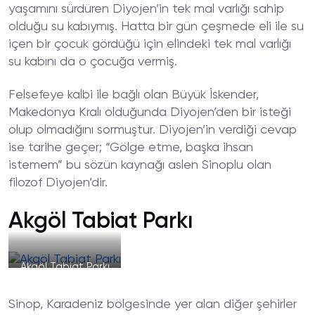
yaşamını sürdüren Diyojen’in tek mal varlığı sahip
olduğu su kabıymış. Hatta bir gün çeşmede eli ile su
içen bir çocuk gördüğü için elindeki tek mal varlığı
su kabını da o çocuğa vermiş.
Felsefeye kalbi ile bağlı olan Büyük İskender,
Makedonya Kralı olduğunda Diyojen’den bir isteği
olup olmadığını sormuştur. Diyojen’in verdiği cevap
ise tarihe geçer; “Gölge etme, başka ihsan
istemem” bu sözün kaynağı aslen Sinoplu olan
filozof Diyojen’dir.
Akgöl Tabiat Parkı
Akgöl Tabiat Parkı
Sinop, Karadeniz bölgesinde yer alan diğer şehirler