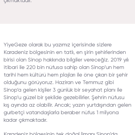
çıkmaktadır.
YiyeGeze olarak bu yazımız içerisinde sizlere
Karadeniz bölgesinin en tatlı, en şirin şehirlerinden
birisi olan Sinop hakkında bilgiler vereceğiz. 2019 yılı
itibari ile 220 bin nüfusa sahip olan Sinop’un hem
tarihi hem kültürü hem plajları ile öne çıkan bir şehir
olduğunu görüyoruz. Haziran ve Temmuz gibi
Sinop’a gelen kişiler 3 günlük bir seyahat planı ile
Sinop’u güzel bir şekilde gezebilirler. Şehrin nüfusu
kış ayında az olabilir. Ancak; yazın yurtdışından gelen
gurbetçi vatandaşlarla beraber nüfus 1 milyona
kadar çıkmaktadır.
Karadeniz bölgesinin tek doğal limanı Sinop’da