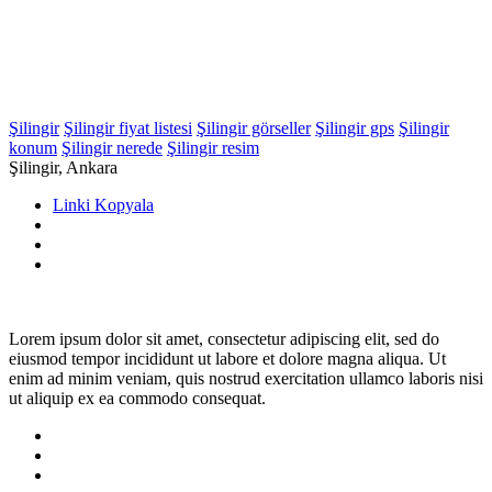
Şilingir
Şilingir fiyat listesi
Şilingir görseller
Şilingir gps
Şilingir
konum
Şilingir nerede
Şilingir resim
Şilingir, Ankara
Linki Kopyala
Lorem ipsum dolor sit amet, consectetur adipiscing elit, sed do
eiusmod tempor incididunt ut labore et dolore magna aliqua. Ut
enim ad minim veniam, quis nostrud exercitation ullamco laboris nisi
ut aliquip ex ea commodo consequat.