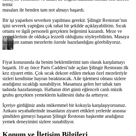
temiz
masaları ile benden tam not almayı başardı.
Bir işi yaparken severken yapılması gerekir. Şilingir Restoran’nın
işini severek yaptığını çok rahat bir şekilde açıklayabilirim. Sıcak
ortamı ve ilgili personeli gerçekten beğenimi kazandı. Meze ve
yemeklerinin de oldukça lezzetli olduğunu söyleyebilirim. Masaya
baktığım zaman mezelerin özenle hazırlandığını görebiliyoruz.
İç
İç
Servis
Mekan
Mekan
Fiyat konusunda da benim beklentilerimi tam olarak karşılamayı
başardı. 10 ay önce Paris Caddesi’nde açılan Şilingir Restoranı ilk
kez ziyaret ettin. Çok sıcak dekore edilen mekan özel mezeleriyle
sizleri kendisine hayran bıraktıracak. Aile işletmesi olması sizlere
aradığınız sıcaklığı sunabiliyor. Masamıza gelen her tabak tam
tadında hazırlanmıştı. Haftanın dört günü eğlenceli canlı müzik
grubu gerçekten yemeklerin kalitesini daha da arttırıyor.
İçeriye girdiğiniz anda mükemmel bir kokuyla karşılaşıyorsunuz.
Ankara seyahatlerinde insanların ziyaret ettikleri yerlerde arasına
şimdiden girmeyi başaran Şilingir Restoran başkentte aradığınız
yemek deneyimini sizlere sunabiliyor.
Konum ve İletişim Bilgileri