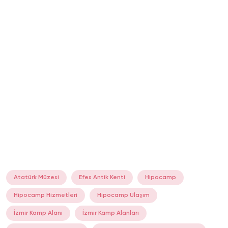
Atatürk Müzesi
Efes Antik Kenti
Hipocamp
Hipocamp Hizmetleri
Hipocamp Ulaşım
İzmir Kamp Alanı
İzmir Kamp Alanları