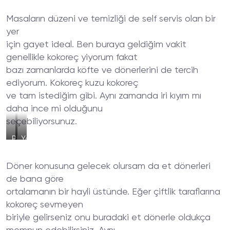
Masaların düzeni ve temizliği de self servis olan bir
yer
için gayet ideal. Ben buraya geldiğim vakit
genellikle kokoreç yiyorum fakat
bazı zamanlarda köfte ve dönerlerini de tercih
ediyorum. Kokoreç kuzu kokoreç
ve tam istediğim gibi. Aynı zamanda iri kıyım mı
daha ince mi olduğunu
seçebiliyorsunuz.
Pişerken
Yavaş
İzleme
Yavaş
İmkanı
Kızaran
Döner konusuna gelecek olursam da et dönerleri
Enfes
Lezzetler
de bana göre
ortalamanın bir hayli üstünde. Eğer çiftlik taraflarına
kokoreç sevmeyen
biriyle gelirseniz onu buradaki et dönerle oldukça