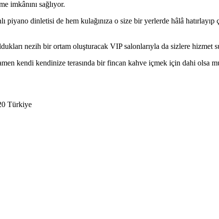
me imkânını sağlıyor.
lı piyano dinletisi de hem kulağınıza o size bir yerlerde hâlâ hatırlay
oldukları nezih bir ortam oluşturacak VIP salonlarıyla da sizlere hizmet
tamamen kendi kendinize terasında bir fincan kahve içmek için dahi ols
20 Türkiye