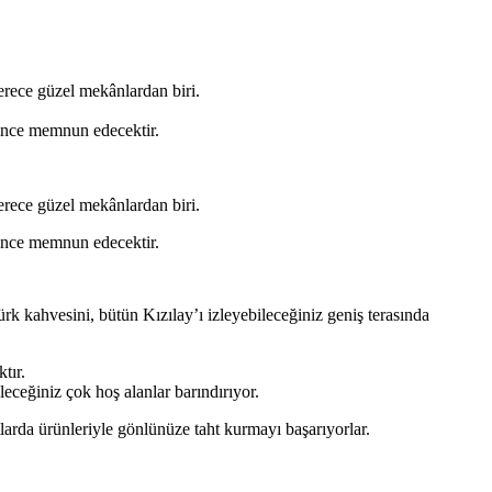
erece güzel mekânlardan biri.
erince memnun edecektir.
erece güzel mekânlardan biri.
erince memnun edecektir.
kahvesini, bütün Kızılay’ı izleyebileceğiniz geniş terasında
tır.
leceğiniz çok hoş alanlar barındırıyor.
tlarda ürünleriyle gönlünüze taht kurmayı başarıyorlar.