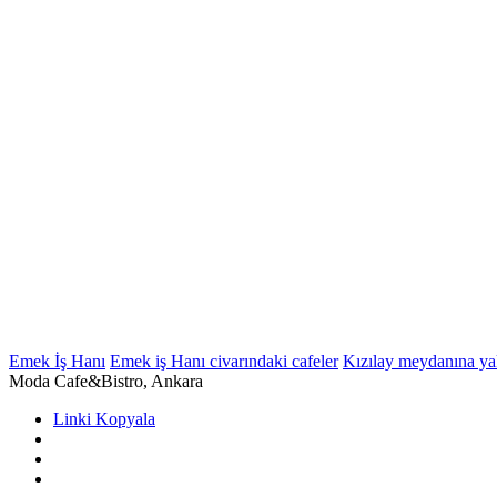
Emek İş Hanı
Emek iş Hanı civarındaki cafeler
Kızılay meydanına yak
Moda Cafe&Bistro, Ankara
Linki Kopyala