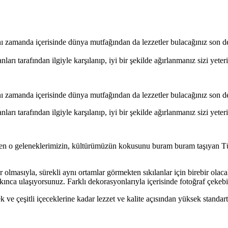
nı zamanda içerisinde dünya mutfağından da lezzetler bulacağınız son d
rı tarafından ilgiyle karşılanıp, iyi bir şekilde ağırlanmanız sizi yet
nı zamanda içerisinde dünya mutfağından da lezzetler bulacağınız son d
rı tarafından ilgiyle karşılanıp, iyi bir şekilde ağırlanmanız sizi yet
n o geleneklerimizin, kültürümüzün kokusunu buram buram taşıyan Türk 
r olmasıyla, sürekli aynı ortamlar görmekten sıkılanlar için birebir olacak
kınca ulaşıyorsunuz. Farklı dekorasyonlarıyla içerisinde fotoğraf çekebi
k ve çeşitli içeceklerine kadar lezzet ve kalite açısından yüksek standar