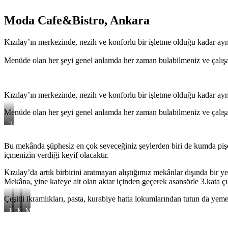
Moda Cafe&Bistro, Ankara
Kızılay’ın merkezinde, nezih ve konforlu bir işletme olduğu kadar ay
Menüde olan her şeyi genel anlamda her zaman bulabilmeniz ve çalışanla
Kızılay’ın merkezinde, nezih ve konforlu bir işletme olduğu kadar ay
Menüde olan her şeyi genel anlamda her zaman bulabilmeniz ve çalışanla
Türk
Kahvesi
Bu mekânda şüphesiz en çok seveceğiniz şeylerden biri de kumda pişe
içmenizin verdiği keyif olacaktır.
Kızılay’da artık birbirini aratmayan alıştığımız mekânlar dışında bir ye
Mekâna, yine kafeye ait olan aktar içinden geçerek asansörle 3.kata çı
Çeşitli ikramlıkları, pasta, kurabiye hatta lokumlarından tutun da yeme
Hamburger
Kahvaltı
Makarna