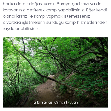
harika da bir doğası vardır. Buraya çadırınızı ya da
karavanınızı getirerek kamp yapabilirsiniz. Eğer kendi
olanaklarınız ile kamp yapmak istemezseniz
civardaki işletmelerin sunduğu kamp hizmetlerinden
faydalanabilirsiniz.
Erikli Yaylası Ormanlık Alan