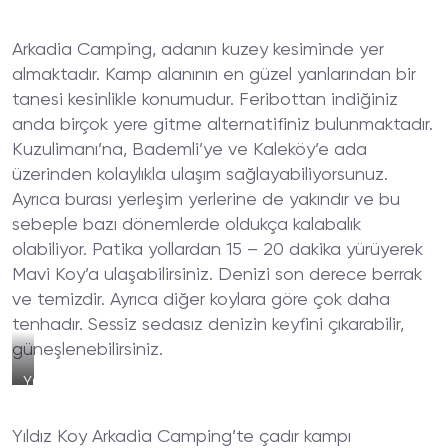
Koy
Arkadia
Arkadia Camping, adanın kuzey kesiminde yer
Camping
Sahili
almaktadır. Kamp alanının en güzel yanlarından bir
tanesi kesinlikle konumudur. Feribottan indiğiniz
anda birçok yere gitme alternatifiniz bulunmaktadır.
Kuzulimanı’na, Bademli’ye ve Kaleköy’e ada
üzerinden kolaylıkla ulaşım sağlayabiliyorsunuz.
Ayrıca burası yerleşim yerlerine de yakındır ve bu
sebeple bazı dönemlerde oldukça kalabalık
olabiliyor. Patika yollardan 15 – 20 dakika yürüyerek
Mavi Koy’a ulaşabilirsiniz. Denizi son derece berrak
ve temizdir. Ayrıca diğer koylara göre çok daha
tenhadır. Sessiz sedasız denizin keyfini çıkarabilir,
güneşlenebilirsiniz.
Yıldız
Koy
Arkadia
Yıldız Koy Arkadia Camping’te çadır kampı
Kamp