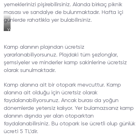
yemeklerinizi pişirebilirsiniz. Alanda birkaç piknik
masası ve sandalye de bulunmaktadır. Hafta içi
günlerde rahatlıkla yer bulabilirsiniz.
Yıldız
Koy
Arkadia
Kamp alanının plajından ücretsiz
Camping
Plajı
yararlanabiliyorsunuz. Plajdaki tüm şezlonglar,
şemsiyeler ve minderler kamp sakinlerine ücretsiz
olarak sunulmaktadır.
Kamp alanına ait bir otopark mevcuttur. Kamp
alanına ait olduğu için ücretsiz olarak
faydalanabiliyorsunuz. Ancak burası da yoğun
dönemlerde yetersiz kalıyor. Yer bulamazsanız kamp
alanının dışında yer alan otoparktan
faydalanabilirsiniz. Bu otopark ise ücretli olup günlük
ücreti 5 TL’dir.