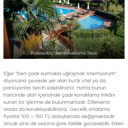
Polonezköy'deki Konaklama Tesisi
Eğer “ben çadır kurmakla uğraşmak istemiyorum”
diyorsanız çevrede yer alan butik otel ya da
pansiyonları tercih edebilirsiniz. Hatta bunun
haricinde alan içerisinde çadır konaklama imkânı
sunan bir işletme de bulunmaktadır. Dilerseniz
orada da konaklayabilirsiniz. Gecelik ortalama
fiyatlar 100 – 150 TL dolaylarında değişmektedir
ancak yine de sezona göre farklılık gösterebilir. Erken