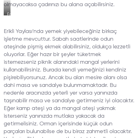
olmayacaksa çadırınızı bu alana açabilirsiniz.
Erikli
Yaylası
Kamp
Erikli Yaylası’nda yemek yiyebileceğiniz birkaç
Alanı
Çadır
işletme mevcuttur. Sabah saatlerinde odun
ateşinde pişmiş ekmek alabilirsiniz, oldukça lezzetli
oluyorlar. Eğer hazır bir şeyler tüketmek
istemezseniz piknik alanındaki mangal yerlerini
kullanabilirsiniz. Burada kendi yemeğinizi kendiniz
pişirebiliyorsunuz. Ancak bu alan mesire alanı olsa
dahi masa ve sandalye bulunmamaktadır. Bu
nedenle aracınızda yeterli yer varsa yanınızda
taşınabilir masa ve sandalye getirmeniz iyi olacaktır.
Eğer kamp ateşi ya da mangal ateşi yakmak
isterseniz yanınızda mutlaka yakacak da
getirmelisiniz. Orman içerisinde küçük odun
parçaları bulunabilse de bu biraz zahmetli olacaktır.