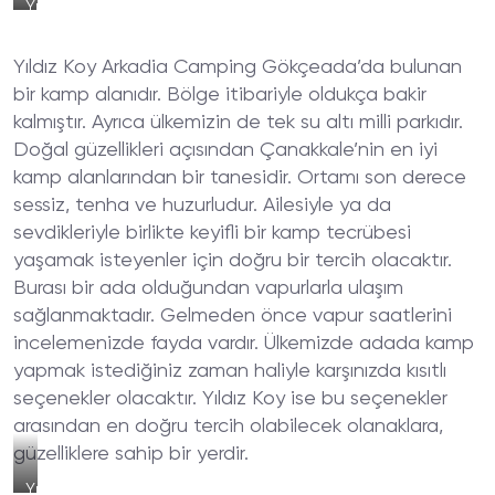
Yıldız
Koy
Arkadia
Yıldız Koy Arkadia Camping Gökçeada’da bulunan
Camping,
Çanakkale
bir kamp alanıdır. Bölge itibariyle oldukça bakir
kalmıştır. Ayrıca ülkemizin de tek su altı milli parkıdır.
Doğal güzellikleri açısından Çanakkale’nin en iyi
kamp alanlarından bir tanesidir. Ortamı son derece
sessiz, tenha ve huzurludur. Ailesiyle ya da
sevdikleriyle birlikte keyifli bir kamp tecrübesi
yaşamak isteyenler için doğru bir tercih olacaktır.
Burası bir ada olduğundan vapurlarla ulaşım
sağlanmaktadır. Gelmeden önce vapur saatlerini
incelemenizde fayda vardır. Ülkemizde adada kamp
yapmak istediğiniz zaman haliyle karşınızda kısıtlı
seçenekler olacaktır. Yıldız Koy ise bu seçenekler
arasından en doğru tercih olabilecek olanaklara,
güzelliklere sahip bir yerdir.
Yıldız