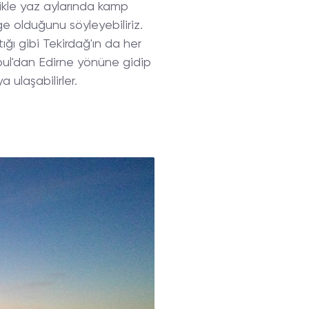
likle yaz aylarında kamp
e olduğunu söyleyebiliriz.
ığı gibi Tekirdağ'ın da her
bul'dan Edirne yönüne gidip
 ulaşabilirler.