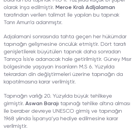
bulunan bu tapınak M.Ö II. Yüzyılda küçük bi şapel
olarak inşa edilmiştir.
Meroe Kralı Adljalaman
tarafından verilen talimat ile yapılan bu tapınak
Tanrı Amun’a adanmıştır.
Adjalamani sonrasında tahta geçen her hükümdar
tapınağın gelişmesine öncülük etmiştir. Dört tarafı
genişletilerek büyütülen tapınak daha sonradan
Tanrıça İsis’e adanacak hale getirilmiştir. Güney Mısır
bölgesinde yaşayan insanların M.S 6. Yüzyılda
tekrardan din değiştirmeleri üzerine tapınağın da
kapatılmasına karar verilmiştir.
Tapınağın varlığı 20. Yüzyılda büyük tehlikeye
girmiştir.
Aswan Barajı
tapınağı tehlike altına alması
ile beraber devreye UNESCO girmiş ve tapınağın
1968 yılında İspanya’ya hediye edilmesine karar
verilmiştir.