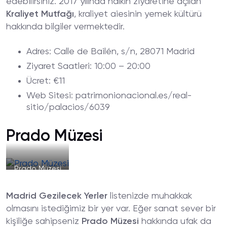
edebilirsiniz. 2017 yılında halkın ziyaretine açılan
Kraliyet Mutfağı
, kraliyet aiesinin yemek kültürü
hakkında bilgiler vermektedir.
Adres
: Calle de Bailén, s/n, 28071 Madrid
Ziyaret
Saatleri
: 10:00 – 20:00
Ücret
: €11
Web
Sitesi
: patrimonionacional.es/real-
sitio/palacios/6039
Prado Müzesi
Prado Müzesi
Madrid Gezilecek Yerler
listenizde muhakkak
olmasını istediğimiz bir yer var. Eğer sanat sever bir
kişiliğe sahipseniz
Prado Müzesi
hakkında ufak da