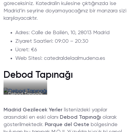
göreceksiniz. Katedralin kulesine çıktığınızda ise
Madrid’in seyrine doyamayacağınız bir manzara sizi
karşılayacaktır.
Adres
: Calle de Bailén, 10, 28013 Madrid
Ziyaret
Saatleri
: 09:00 – 20:30
Ücret
: €6
Web
Sitesi
: catedraldelaalmudena.es
Debod Tapınağı
Debod Tapınağı
Madrid Gezilecek Yerler
listenizdeki yapılar
arasındaki en eski olanı
Debod Tapınağı
olarak
gösterilmektedir.
Parque del Oeste
bölgesinde