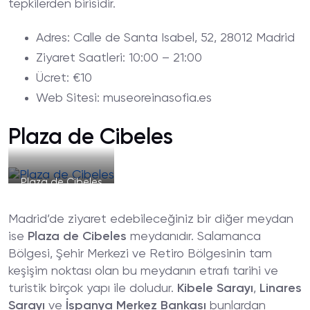
tepkilerden birisidir.
Adres
: Calle de Santa Isabel, 52, 28012 Madrid
Ziyaret
Saatleri
: 10:00 – 21:00
Ücret
: €10
Web
Sitesi
: museoreinasofia.es
Plaza de Cibeles
Plaza de Cibeles
Madrid’de ziyaret edebileceğiniz bir diğer meydan
ise
Plaza de Cibeles
meydanıdır. Salamanca
Bölgesi, Şehir Merkezi ve Retiro Bölgesinin tam
keşişim noktası olan bu meydanın etrafı tarihi ve
turistik birçok yapı ile doludur.
Kibele Sarayı
,
Linares
Sarayı
ve
İspanya Merkez Bankası
bunlardan