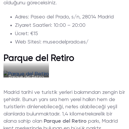
olduğunu göreceksiniz.
Adres
: Paseo del Prado, s/n, 28014 Madrid
Ziyaret
Saatleri
: 10:00 – 20:00
Ücret
: €15
Web
Sitesi
: museodelprado.es/
Parque del Retiro
Parque del Retiro
Madrid tarihi ve turistik yerleri bakımından zengin bir
şehirdir. Bunun yanı sıra hem yerel halkın hem de
turistlerin dinlenebileceği, nefes alabileceği yeşil
alanlarda bulunmaktadır. 1,4 kilometrekarelik bir
alana sahip olan
Parque del Retiro
parkı, Madrid
kent merkezinde bulunan en büyük parktır.