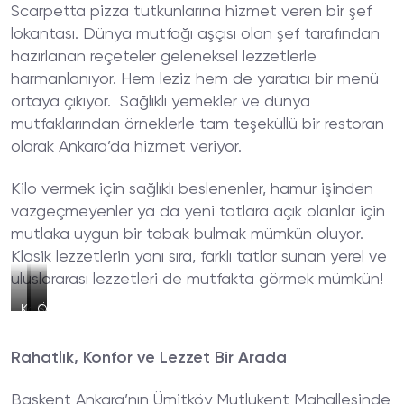
Scarpetta pizza tutkunlarına hizmet veren bir şef
lokantası. Dünya mutfağı aşçısı olan şef tarafından
hazırlanan reçeteler geleneksel lezzetlerle
harmanlanıyor. Hem leziz hem de yaratıcı bir menü
ortaya çıkıyor. Sağlıklı yemekler ve dünya
mutfaklarından örneklerle tam teşeküllü bir restoran
olarak Ankara’da hizmet veriyor.
Kilo vermek için sağlıklı beslenenler, hamur işinden
vazgeçmeyenler ya da yeni tatlara açık olanlar için
mutlaka uygun bir tabak bulmak mümkün oluyor.
Klasik lezzetlerin yanı sıra, farklı tatlar sunan yerel ve
uluslararası lezzetleri de mutfakta görmek mümkün!
Karışık
Serpme
Özel
Pizza
Kahvaltı
Sunum
Kekler
Rahatlık, Konfor ve Lezzet Bir Arada
Başkent Ankara’nın Ümitköy Mutlukent Mahallesinde