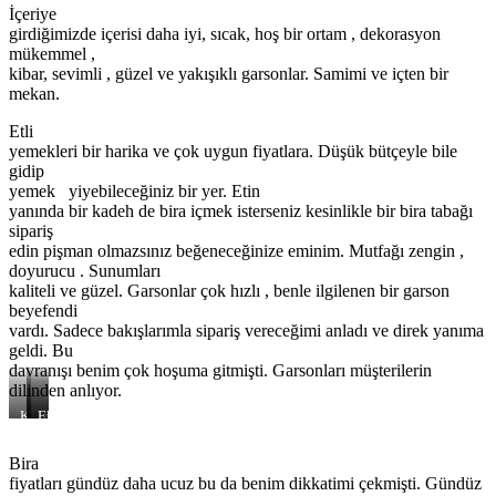
İçeriye
girdiğimizde içerisi daha iyi, sıcak, hoş bir ortam , dekorasyon
mükemmel ,
kibar, sevimli , güzel ve yakışıklı garsonlar. Samimi ve içten bir
mekan.
Etli
yemekleri bir harika ve çok uygun fiyatlara. Düşük bütçeyle bile
gidip
yemek yiyebileceğiniz bir yer. Etin
yanında bir kadeh de bira içmek isterseniz kesinlikle bir bira tabağı
sipariş
edin pişman olmazsınız beğeneceğinize eminim. Mutfağı zengin ,
doyurucu . Sunumları
kaliteli ve güzel. Garsonlar çok hızlı , benle ilgilenen bir garson
beyefendi
vardı. Sadece bakışlarımla sipariş vereceğimi anladı ve direk yanıma
geldi. Bu
davranışı benim çok hoşuma gitmişti. Garsonları müşterilerin
dilinden anlıyor.
Köri
Izgara
Ekmek
Soslu
Et
Arası
Tavuk
Et
Bira
ve
fiyatları gündüz daha ucuz bu da benim dikkatimi çekmişti. Gündüz
Pilav