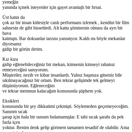
yemeğin
yanında içmek isteyenler için gayet avantajlı bir fırsat.
Üst katın da
çok az bir insan kitlesiyle canlı performans izlemek , kendini bir film
sahnesin de gibi hissettirdi. Alt katta şöminenin olması da ayrı bir
hava
katmıştı. Bar doksanlar tarzını yansıtıyor. Kaldı mı böyle mekanlar
diyorsanız
gidip bir görün derim.
Kız kıza
gidip eğlenebileceğiniz bir mekan, kimsenin kimseyi rahatsız
etmeyeceğini sanıyorum.
Müşteriler, nezih ve kibar insanlardı. Yalnız başınıza gitseniz bile
sıkılmayacağınız bir ortam. Ben tekrar gelişimde tek gelmeyi
düşünüyorum. Eğleneceğim
ve tekrar memnun kalacağım konusunda şüphem yok.
Eksikleri
konusunda bir şey dikkatimi çekmişti. Söylemeden geçemeyeceğim.
Sanırım sıcak
şarap için hala bir sunum bulamamışlar. E tabi sıcak şarabı da pek
fazla içen
yoktur. Benim denk gelip görmem tamamen tesadüf de olabilir. Ama