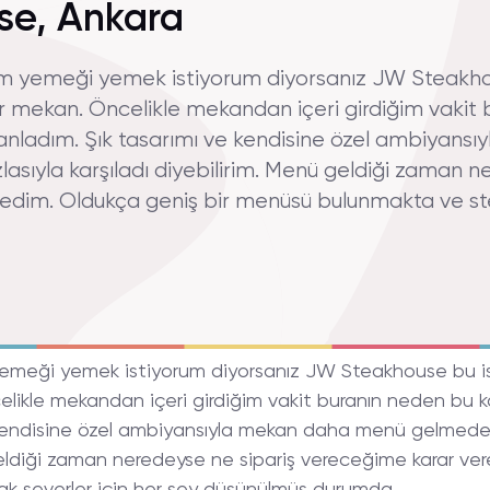
e, Ankara
am yemeği yemek istiyorum diyorsanız JW Steakhou
bir mekan. Öncelikle mekandan içeri girdiğim vakit
 anladım. Şık tasarımı ve kendisine özel ambiyan
asıyla karşıladı diyebilirim. Menü geldiği zaman n
dim. Oldukça geniş bir menüsü bulunmakta ve stea
yemeği yemek istiyorum diyorsanız JW Steakhouse bu ist
celikle mekandan içeri girdiğim vakit buranın neden bu
e kendisine özel ambiyansıyla mekan daha menü gelmeden
 geldiği zaman neredeyse ne sipariş vereceğime karar ve