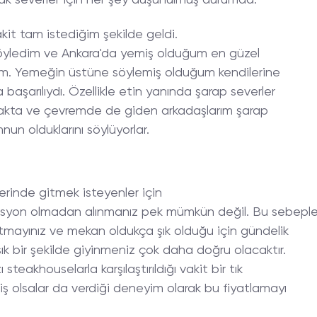
k severler için her şey düşünülmüş durumda.
kit tam istediğim şekilde geldi.
öyledim ve Ankara'da yemiş olduğum en güzel
irim. Yemeğin üstüne söylemiş olduğum kendilerine
aşarılıydı. Özellikle etin yanında şarap severler
akta ve çevremde de giden arkadaşlarım şarap
n olduklarını söylüyorlar.
erinde gitmek isteyenler için
vasyon olmadan alınmanız pek mümkün değil. Bu sebepl
tmayınız ve mekan oldukça şık olduğu için gündelik
ık bir şekilde giyinmeniz çok daha doğru olacaktır.
steakhouselarla karşılaştırıldığı vakit bir tık
iş olsalar da verdiği deneyim olarak bu fiyatlamayı