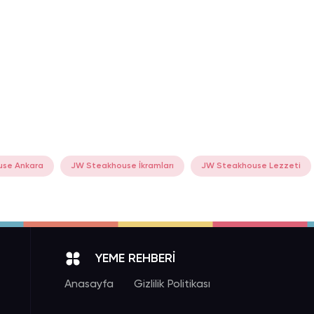
se Ankara
JW Steakhouse İkramları
JW Steakhouse Lezzeti
YEME REHBERİ
Anasayfa
Gizlilik Politikası