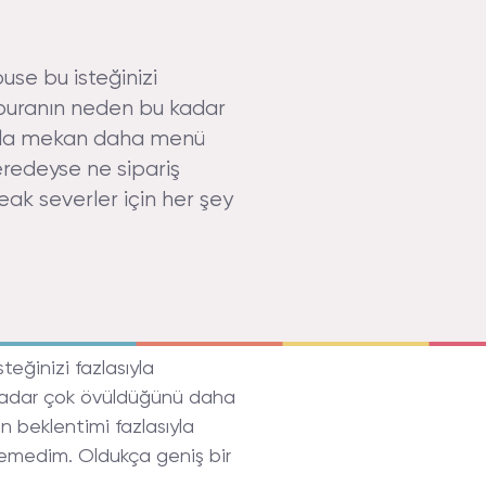
se bu isteğinizi
 buranın neden bu kadar
sıyla mekan daha menü
eredeyse ne sipariş
k severler için her şey
eğinizi fazlasıyla
 kadar çok övüldüğünü daha
 beklentimi fazlasıyla
remedim. Oldukça geniş bir