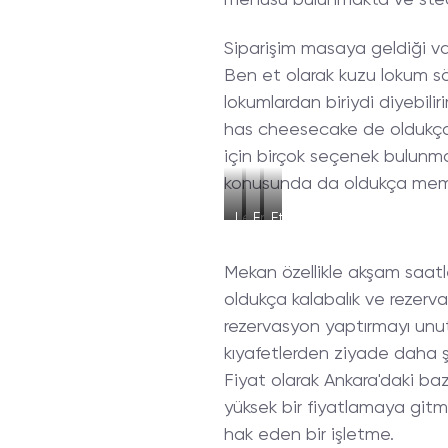
menüsü bulunmakta ve stea
Siparişim masaya geldiği va
Ben et olarak kuzu lokum s
lokumlardan biriydi diyebil
has cheesecake de oldukça b
için birçok seçenek bulunm
konusunda da oldukça memnu
Leziz
Enfes
Et
İkramlar
Tatlı
Tava
Mekan özellikle akşam saatl
oldukça kalabalık ve rezer
rezervasyon yaptırmayı unu
kıyafetlerden ziyade daha ş
Fiyat olarak Ankara'daki bazı 
yüksek bir fiyatlamaya gitm
hak eden bir işletme.