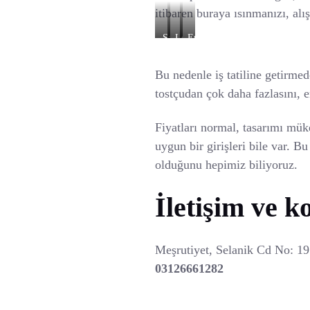
itibaren buraya ısınmanızı, al
Salata
Leziz
Enfes
ve
Tatlılar
Tost
İçeçek
Bu nedenle iş tatiline getirm
İkramı
tostçudan çok daha fazlasını, 
Fiyatları normal, tasarımı mük
uygun bir girişleri bile var. 
olduğunu hepimiz biliyoruz.
İletişim ve k
Meşrutiyet, Selanik Cd No: 1
03126661282