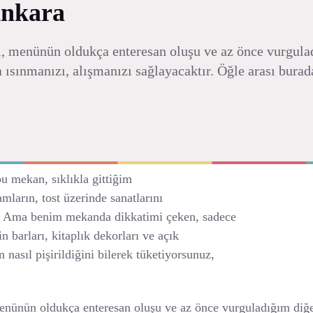
Ankara
si, menünün oldukça enteresan oluşu ve az önce vurgulad
a ısınmanızı, alışmanızı sağlayacaktır. Öğle arası bura
u mekan, sıklıkla gittiğim
amların, tost üzerinde sanatlarını
. Ama benim mekanda dikkatimi çeken, sadece
in barları, kitaplık dekorları ve açık
 nasıl pişirildiğini bilerek tüketiyorsunuz,
 menünün oldukça enteresan oluşu ve az önce vurguladığım diğer