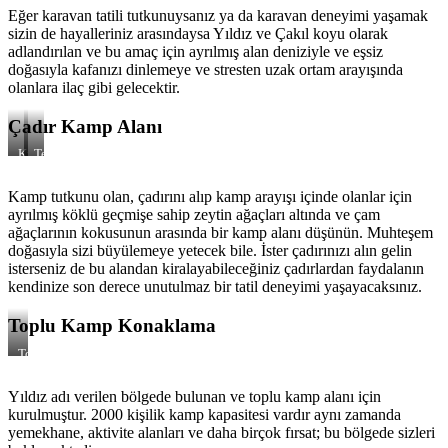
Eğer karavan tatili tutkunuysanız ya da karavan deneyimi yaşamak
sizin de hayalleriniz arasındaysa Yıldız ve Çakıl koyu olarak
adlandırılan ve bu amaç için ayrılmış alan deniziyle ve eşsiz
doğasıyla kafanızı dinlemeye ve stresten uzak ortam arayışında
olanlara ilaç gibi gelecektir.
Çadır Kamp Alanı
Kıl
Tente
Çadır
Çadır
Alanı
Alanı
Kamp tutkunu olan, çadırını alıp kamp arayışı içinde olanlar için
ayrılmış köklü geçmişe sahip zeytin ağaçları altında ve çam
ağaçlarının kokusunun arasında bir kamp alanı düşünün. Muhteşem
doğasıyla sizi büyülemeye yetecek bile. İster çadırınızı alın gelin
isterseniz de bu alandan kiralayabileceğiniz çadırlardan faydalanın
kendinize son derece unutulmaz bir tatil deneyimi yaşayacaksınız.
Toplu Kamp Konaklama
Toplu
Kamp
Alanları
Yıldız adı verilen bölgede bulunan ve toplu kamp alanı için
kurulmuştur. 2000 kişilik kamp kapasitesi vardır aynı zamanda
yemekhane, aktivite alanları ve daha birçok fırsat; bu bölgede sizleri