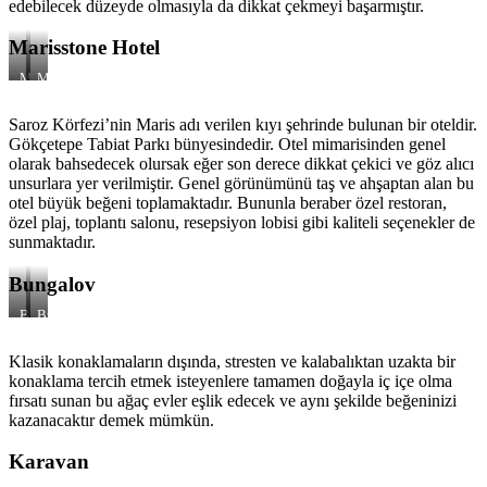
edebilecek düzeyde olmasıyla da dikkat çekmeyi başarmıştır.
Marisstone Hotel
Marisstone
Marisstone
Hotel
Hotel
Yatak
Yaşam
Saroz Körfezi’nin Maris adı verilen kıyı şehrinde bulunan bir oteldir.
Odası
Alanı
Gökçetepe Tabiat Parkı bünyesindedir. Otel mimarisinden genel
olarak bahsedecek olursak eğer son derece dikkat çekici ve göz alıcı
unsurlara yer verilmiştir. Genel görünümünü taş ve ahşaptan alan bu
otel büyük beğeni toplamaktadır. Bununla beraber özel restoran,
özel plaj, toplantı salonu, resepsiyon lobisi gibi kaliteli seçenekler de
sunmaktadır.
Bungalov
Bungalov
Bungalov
Evlerin
Evlerin
Renkli
İçi
Klasik konaklamaların dışında, stresten ve kalabalıktan uzakta bir
Yüzü
konaklama tercih etmek isteyenlere tamamen doğayla iç içe olma
fırsatı sunan bu ağaç evler eşlik edecek ve aynı şekilde beğeninizi
kazanacaktır demek mümkün.
Karavan