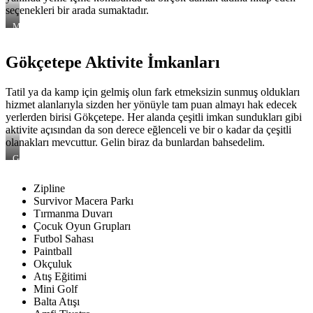
seçenekleri bir arada sumaktadır.
Marisstone
Hotel
Yaşam
Gökçetepe Aktivite İmkanları
Alanı
Tatil ya da kamp için gelmiş olun fark etmeksizin sunmuş oldukları
hizmet alanlarıyla sizden her yönüyle tam puan almayı hak edecek
yerlerden birisi Gökçetepe. Her alanda çeşitli imkan sundukları gibi
aktivite açısından da son derece eğlenceli ve bir o kadar da çeşitli
olanakları mevcuttur. Gelin biraz da bunlardan bahsedelim.
Gökçetepe
Tabiat
Parkı
Zipline
Aktiviteleri
Survivor Macera Parkı
Tırmanma Duvarı
Çocuk Oyun Grupları
Futbol Sahası
Paintball
Okçuluk
Atış Eğitimi
Mini Golf
Balta Atışı