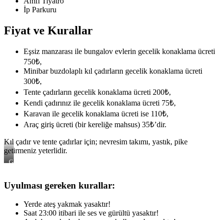
Amfi Tiyatro
İp Parkuru
Fiyat ve Kurallar
Eşsiz manzarası ile bungalov evlerin gecelik konaklama ücreti
750₺,
Minibar buzdolaplı kıl çadırların gecelik konaklama ücreti
300₺,
Tente çadırların gecelik konaklama ücreti 200₺,
Kendi çadırınız ile gecelik konaklama ücreti 75₺,
Karavan ile gecelik konaklama ücreti ise 110₺,
Araç giriş ücreti (bir kereliğe mahsus) 35₺’dir.
Kıl çadır ve tente çadırlar için; nevresim takımı, yastık, pike
getirmeniz yeterlidir.
Gökçetepe
Tabiat
Parkı
Uyulması gereken kurallar:
ve
Kamp
Alanı
Yerde ateş yakmak yasaktır!
Saat 23:00 itibari ile ses ve gürültü yasaktır!