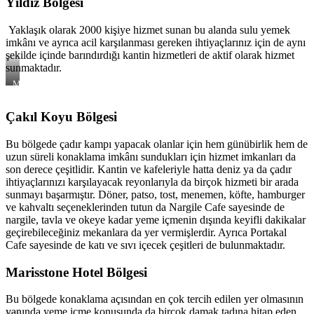
Yıldız Bölgesi
Yaklaşık olarak 2000 kişiye hizmet sunan bu alanda sulu yemek
imkânı ve ayrıca acil karşılanması gereken ihtiyaçlarınız için de aynı
şekilde içinde barındırdığı kantin hizmetleri de aktif olarak hizmet
sunmaktadır.
Market
ve
Kantin
Çakıl Koyu Bölgesi
İmkanı
Bu bölgede çadır kampı yapacak olanlar için hem günübirlik hem de
uzun süreli konaklama imkânı sundukları için hizmet imkanları da
son derece çeşitlidir. Kantin ve kafeleriyle hatta deniz ya da çadır
ihtiyaçlarınızı karşılayacak reyonlarıyla da birçok hizmeti bir arada
sunmayı başarmıştır. Döner, patso, tost, menemen, köfte, hamburger
ve kahvaltı seçeneklerinden tutun da Nargile Cafe sayesinde de
nargile, tavla ve okeye kadar yeme içmenin dışında keyifli dakikalar
geçirebileceğiniz mekanlara da yer vermişlerdir. Ayrıca Portakal
Cafe sayesinde de katı ve sıvı içecek çeşitleri de bulunmaktadır.
Marisstone Hotel Bölgesi
Bu bölgede konaklama açısından en çok tercih edilen yer olmasının
yanında yeme içme konusunda da birçok damak tadına hitap eden