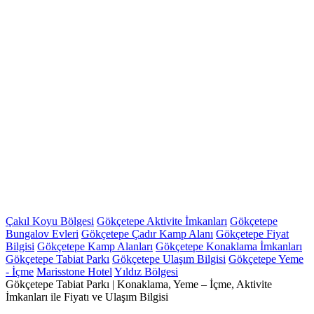
Çakıl Koyu Bölgesi
Gökçetepe Aktivite İmkanları
Gökçetepe
Bungalov Evleri
Gökçetepe Çadır Kamp Alanı
Gökçetepe Fiyat
Bilgisi
Gökçetepe Kamp Alanları
Gökçetepe Konaklama İmkanları
Gökçetepe Tabiat Parkı
Gökçetepe Ulaşım Bilgisi
Gökçetepe Yeme
- İçme
Marisstone Hotel
Yıldız Bölgesi
Gökçetepe Tabiat Parkı | Konaklama, Yeme – İçme, Aktivite
İmkanları ile Fiyatı ve Ulaşım Bilgisi