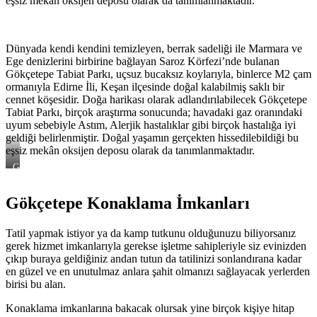
eşsiz mekân oksijen deposu olarak da tanımlanmaktadır.
Dünyada kendi kendini temizleyen, berrak sadeliği ile Marmara ve
Ege denizlerini birbirine bağlayan Saroz Körfezi’nde bulanan
Gökçetepe Tabiat Parkı, uçsuz bucaksız koylarıyla, binlerce M2 çam
ormanıyla Edirne İli, Keşan ilçesinde doğal kalabilmiş saklı bir
cennet köşesidir. Doğa harikası olarak adlandırılabilecek Gökçetepe
Tabiat Parkı, birçok araştırma sonucunda; havadaki gaz oranındaki
uyum sebebiyle Astım, Alerjik hastalıklar gibi birçok hastalığa iyi
geldiği belirlenmiştir. Doğal yaşamın gerçekten hissedilebildiği bu
eşsiz mekân oksijen deposu olarak da tanımlanmaktadır.
Gökçetepe
Tabiat
Parkı
Gökçetepe Konaklama İmkanları
Tatil yapmak istiyor ya da kamp tutkunu olduğunuzu biliyorsanız
gerek hizmet imkanlarıyla gerekse işletme sahipleriyle siz evinizden
çıkıp buraya geldiğiniz andan tutun da tatilinizi sonlandırana kadar
en güzel ve en unutulmaz anlara şahit olmanızı sağlayacak yerlerden
birisi bu alan.
Konaklama imkanlarına bakacak olursak yine birçok kişiye hitap