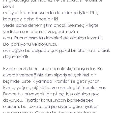
Piliç kaburga yanında ezme ve salatası ile birlikte
servis
ediliyor. İkram konusunda da oldukça iyiler. Piliç
kaburgayı daha önce bir iki
yerde daha denemiştim ancak Germeç Piliç'te
yedikten sonra burası vazgeçilmezim
oldu. Bunun dışında dönerleri de oldukça lezzetli.
Bol porsiyonu ve doyurucu
ekmeğiyle bu bölgede çok güzel bir alternatif olarak
düşünülebilir.
Evlere servis konusunda da oldukça başarılılar. Bu
civarda vereceğiniz tüm siparişleri çok hızlı bir
biçimde, üstelik yanında ikramları ile getiriyorlar.
Ezme, yoğurt, çiğ köfte ve ekmek gibi ikramları var.
Bence bu düzeydeki bir piliççi için oldukça göz
doyurucu. Fiyatlar konusundan bahsedecek
olursam; bu lezzete, bu porsiyona göre fiyatlar