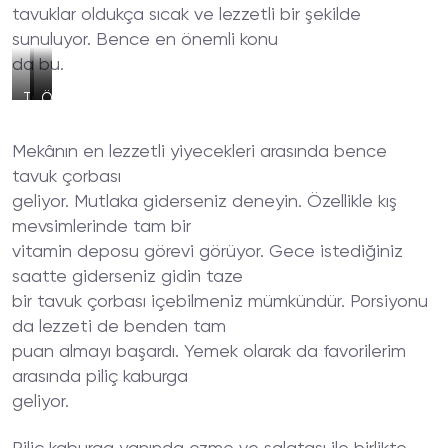
tavuklar oldukça sıcak ve lezzetli bir şekilde
sunuluyor. Bence en önemli konu
da bu.
Tavuklu
Çorba
Özel
Pilav
Servis
ve
Mekânın en lezzetli yiyecekleri arasında bence
Dürüm
tavuk çorbası
geliyor. Mutlaka giderseniz deneyin. Özellikle kış
mevsimlerinde tam bir
vitamin deposu görevi görüyor. Gece istediğiniz
saatte giderseniz gidin taze
bir tavuk çorbası içebilmeniz mümkündür. Porsiyonu
da lezzeti de benden tam
puan almayı başardı. Yemek olarak da favorilerim
arasında piliç kaburga
geliyor.