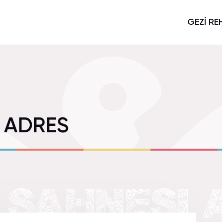
GEZİ RE
I ADRES
 SAHNESI 