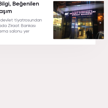
ilgi, Beğenilen
laşım
 devlet tiyatrosundan
nada Ziraat Bankası
nema salonu yer