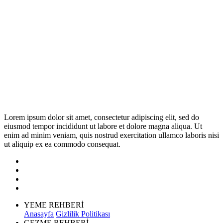
Lorem ipsum dolor sit amet, consectetur adipiscing elit, sed do
eiusmod tempor incididunt ut labore et dolore magna aliqua. Ut
enim ad minim veniam, quis nostrud exercitation ullamco laboris nisi
ut aliquip ex ea commodo consequat.
YEME REHBERİ
Anasayfa
Gizlilik Politikası
GEZME REHBERİ