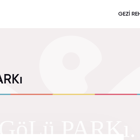
GEZİ RE
RKı
öLü PARKı.