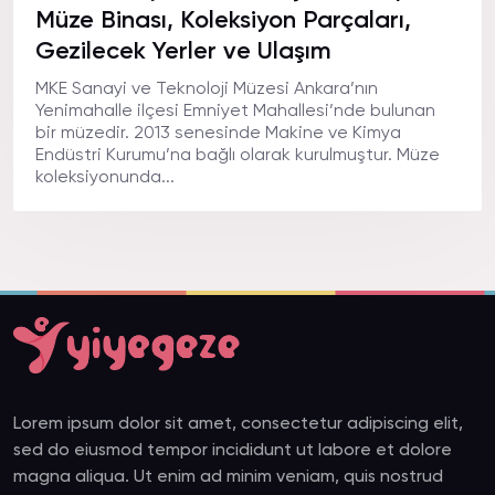
Müze Binası, Koleksiyon Parçaları,
Gezilecek Yerler ve Ulaşım
MKE Sanayi ve Teknoloji Müzesi Ankara’nın
Yenimahalle ilçesi Emniyet Mahallesi’nde bulunan
bir müzedir. 2013 senesinde Makine ve Kimya
Endüstri Kurumu’na bağlı olarak kurulmuştur. Müze
koleksiyonunda...
Lorem ipsum dolor sit amet, consectetur adipiscing elit,
sed do eiusmod tempor incididunt ut labore et dolore
magna aliqua. Ut enim ad minim veniam, quis nostrud