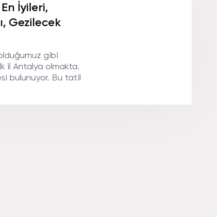
n İyileri,
ı, Gezilecek
 olduğumuz gibi
lk il Antalya olmakta.
esi bulunuyor. Bu tatil