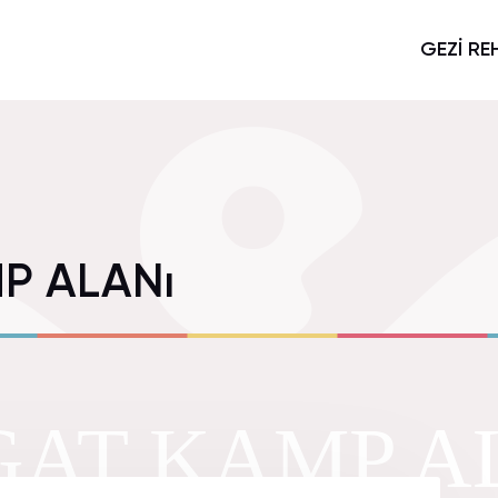
GEZİ RE
P ALANı
AT KAMP AL