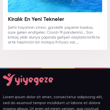
Kiralık En Yeni Tekneler
Şehir hayatının stresi, gündelik yaşamın baskısı,
süre gelen endişeler, Covid-19 pandemisi… Son
birkaç yıldır dünya çapında gelişen olaylarla birlikte
artık hepimizin bir molaya ihtiyacı var....
Lorem ipsum dolor sit amet, consectetur adipiscing elit,
sed do eiusmod tempor incididunt ut labore et dolore
magna aliqua. Ut enim ad minim veniam, quis nostrud