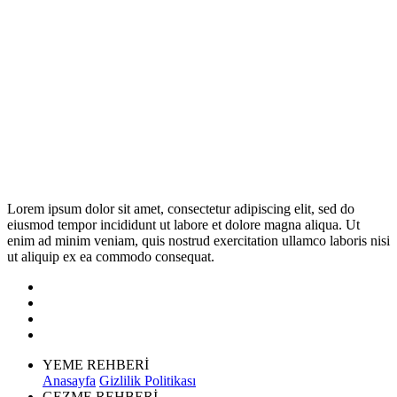
Lorem ipsum dolor sit amet, consectetur adipiscing elit, sed do
eiusmod tempor incididunt ut labore et dolore magna aliqua. Ut
enim ad minim veniam, quis nostrud exercitation ullamco laboris nisi
ut aliquip ex ea commodo consequat.
YEME REHBERİ
Anasayfa
Gizlilik Politikası
GEZME REHBERİ