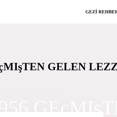
GEZİ REHBE
EçMIşTEN GELEN LEZ
956 GEçMIş