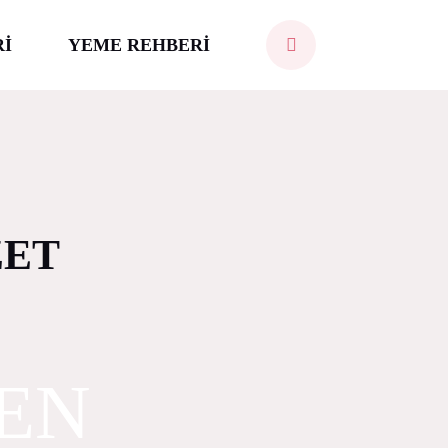
Rİ
YEME REHBERİ
ZET
TEN