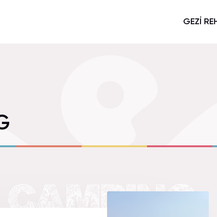
GEZİ RE
G
U CAMPING.