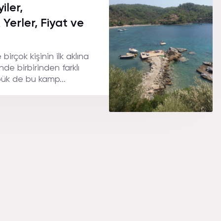
iler,
 Yerler, Fiyat ve
irçok kişinin ilk aklına
nde birbirinden farklı
bük de bu kamp...