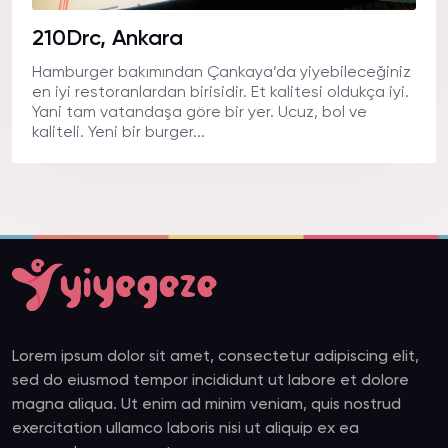
210Drc, Ankara
Hamburger bakımından Çankaya’da yiyebileceğiniz
en iyi restoranlardan birisidir. Et kalitesi oldukça iyi.
Yani tam vatandaşa göre bir yer. Ucuz, bol ve
kaliteli. Yeni bir burger...
Lorem ipsum dolor sit amet, consectetur adipiscing elit,
sed do eiusmod tempor incididunt ut labore et dolore
magna aliqua. Ut enim ad minim veniam, quis nostrud
exercitation ullamco laboris nisi ut aliquip ex ea