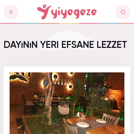
DAYıNıN YERI EFSANE LEZZET