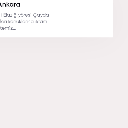
.
Ankara
si Elazığ yöresi Çayda
eri konuklarına ikram
temiz...