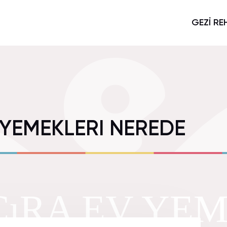
GEZİ RE
 YEMEKLERI NEREDE
ÇıRA EV YE