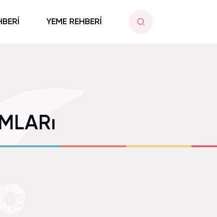
HBERİ
YEME REHBERİ
MLARı
RO