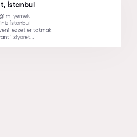
URANT
t, İstanbul
eği mi yemek
iniz İstanbul
ARı.
 yeni lezzetler tatmak
nt’ı ziyaret...