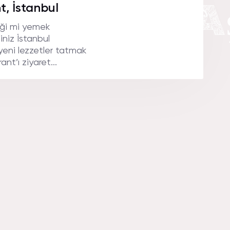
RANT ULAş
t, İstanbul
eği mi yemek
iniz İstanbul
 yeni lezzetler tatmak
nt’ı ziyaret...