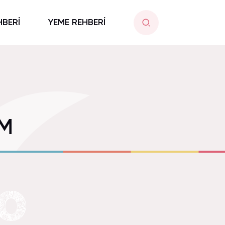
HBERİ
YEME REHBERİ
ıM
RO