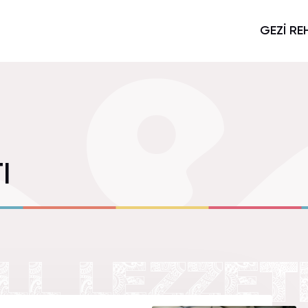
GEZİ RE
I
LL LEZZETI