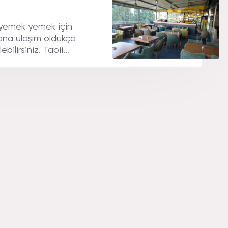
 yemek yemek için
kana ulaşım oldukça
ilirsiniz. Tabii...