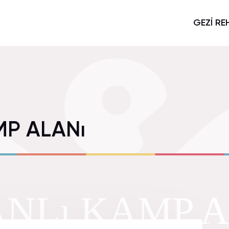
GEZİ RE
MP ALANı
NLı KAMP A