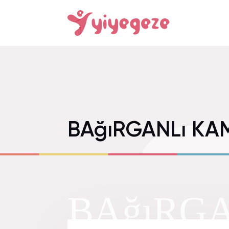
BAğıRGANLı KA
BAğıRGA