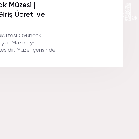
K MüZESI.
ak Müzesi |
iriş Ücreti ve
Fakültesi Oyuncak
ştır. Müze aynı
sidir. Müze içerisinde