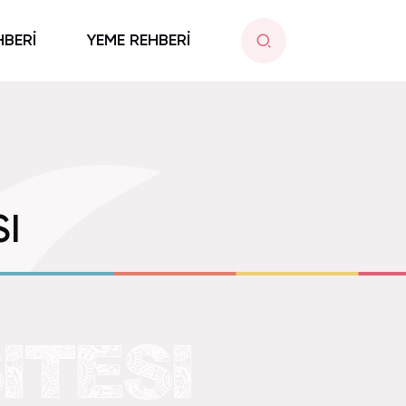
HBERİ
YEME REHBERİ
I
ITESI